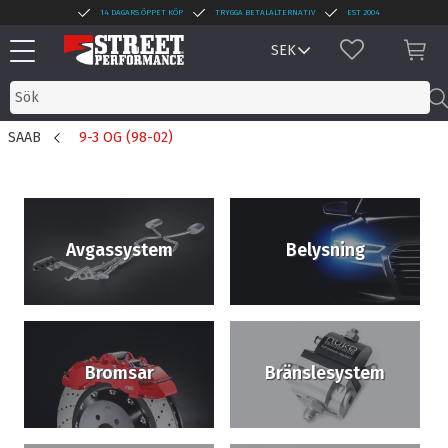
14 DAGARS ÖPPET KÖP
TRYGGA BETALALTERNATIV
EST 2004
Meny
FAVORITER
KUN
SAAB
9-3 OG (98-02)
Avgassystem
Belysning
Bromsar
Bränslesystem