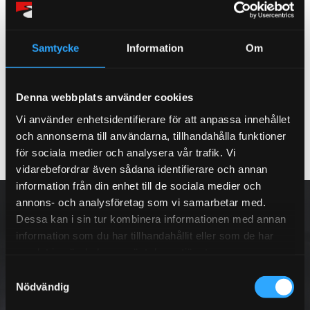
Samtycke
Information
Om
Väghållning
Värme , Ventilation
Denna webbplats använder cookies
Vi använder enhetsidentifierare för att anpassa innehållet
och annonserna till användarna, tillhandahålla funktioner
för sociala medier och analysera vår trafik. Vi
vidarebefordrar även sådana identifierare och annan
information från din enhet till de sociala medier och
NYHETSBREV
annons- och analysföretag som vi samarbetar med.
Dessa kan i sin tur kombinera informationen med annan
information som du har tillhandahållit eller som de har
samlat in när du har använt deras tjänster.
S
PRENUMERERA
Nödvändig
a
m