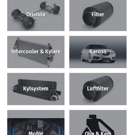
Drivlina
Filter
Intercooler & Kylare
Kaross
Kylsystem
Luftfilter
Motor
Olja & Kem