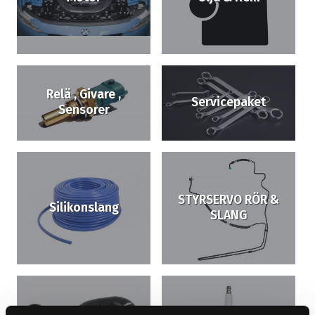
Relä , Givare ,
Servicepaket
Sensorer
STYRSERVO RÖR &
Silikonslang
SLANG
Tryckrör
Tändsystem