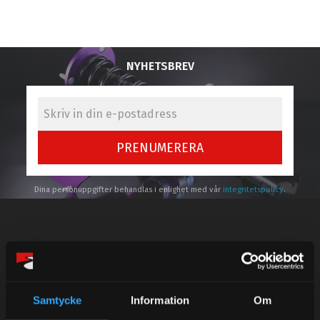
NYHETSBREV
PRENUMERERA
Dina personuppgifter behandlas i enlighet med vår
integritetspolicy
.
Kundtjänst telefon:
Semestertider.
Samtycke
Information
Om