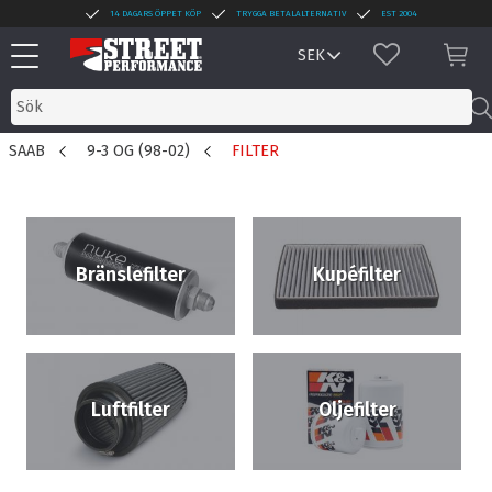
14 DAGARS ÖPPET KÖP
TRYGGA BETALALTERNATIV
EST 2004
Meny
FAVORITER
KUN
SAAB
9-3 OG (98-02)
FILTER
Bränslefilter
Kupéfilter
Luftfilter
Oljefilter