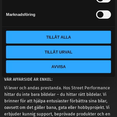
e
MINA SIDOR
s
Marknadsföring
v
a
l
TILLÅT ALLA
TILLÅT URVAL
AVVISA
VÅR AFFÄRSIDÉ ÄR ENKEL:
Vi lever och andas prestanda. Hos Street Performance
hittar du inte bara bildelar – du hittar rätt bildelar. Vi
brinner för att hjälpa entusiaster förbättra sina bilar,
oavsett om det gäller bana, gata eller hobbyprojekt. Vi
erbjuder kunnig support, beprövade produkter och en