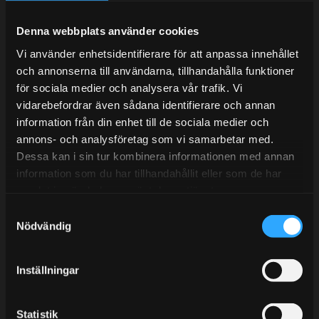
Under V.27 - V.33 nås vi enbart på mejl. Ordrar skickas
under sommaren men med viss fördröjning. 2/7 -9/7 är
Denna webbplats använder cookies
det helt stängt.
Vi använder enhetsidentifierare för att anpassa innehållet
Mån-Tors: 10:30-15:00
och annonserna till användarna, tillhandahålla funktioner
Lunchstängt 12:00-13:00
för sociala medier och analysera vår trafik. Vi
vidarebefordrar även sådana identifierare och annan
Tel:
031- 51 66 60
information från din enhet till de sociala medier och
annons- och analysföretag som vi samarbetar med.
E-post:
info@streetperformance.se
Dessa kan i sin tur kombinera informationen med annan
information som du har tillhandahållit eller som de har
samlat in när du har använt deras tjänster.
S
Nödvändig
a
BLOGG
m
t
KUNSKAPSCENTER
Inställningar
y
KONTAKTA OSS
c
k
Statistik
KUNDTJÄNST