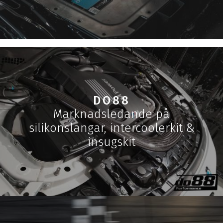
DO88
Marknadsledande på
silikonslangar, intercoolerkit &
insugskit