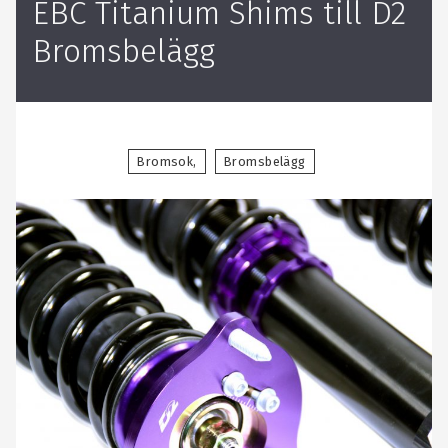
​EBC Titanium Shims till D2
Bromsbelägg
Bromsok
Bromsbelägg