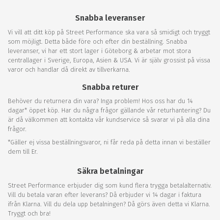
Snabba leveranser
Vi vill att ditt köp på Street Performance ska vara så smidigt och tryggt
som möjligt. Detta både före och efter din beställning. Snabba
leveranser, vi har ett stort lager i Göteborg & arbetar mot stora
centrallager i Sverige, Europa, Asien & USA. Vi är själv grossist på vissa
varor och handlar då direkt av tillverkarna.
Snabba returer
Behöver du returnera din vara? Inga problem! Hos oss har du 14
dagar* öppet köp. Har du några frågor gällande vår returhantering? Du
är då välkommen att kontakta vår kundservice så svarar vi på alla dina
frågor.
*Gäller ej vissa beställningsvaror, ni får reda på detta innan vi beställer
dem till Er.
Säkra betalningar
Street Performance erbjuder dig som kund flera trygga betalalternativ.
Vill du betala varan efter leverans? Då erbjuder vi 14 dagar i faktura
ifrån Klarna. Vill du dela upp betalningen? Då görs även detta vi Klarna.
Tryggt och bra!