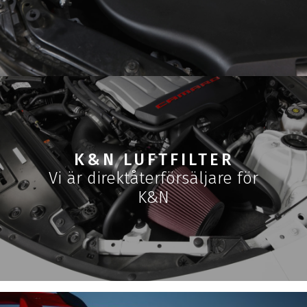
K&N LUFTFILTER
Vi är direktåterförsäljare för
K&N