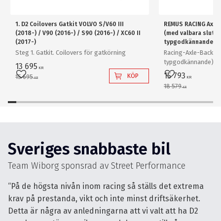
1. D2 Coilovers Gatkit VOLVO S/V60 III
REMUS RACING Axel
(2018-) / V90 (2016-) / S90 (2016-) / XC60 II
(med valbara slutrö
(2017-)
typgodkännande - 
Steg 1. Gatkit. Coilovers för gatkörning
Racing-Axle-Back Sy
typgodkännande): 08
13 695
KR
+ slutrör 0446 XX! D
15 793
KÖP
15 695
KR
Lägg till i favoriter
Lägg till i favo
KR
avgasröret måste s
18 579
KR
Back-System (ej EG
081021 1300 + 081021
slutrör set 0446 XX!
avgasröret måste s
Sveriges snabbaste bil
Team Wiborg sponsrad av Street Performance
“På de högsta nivån inom racing så ställs det extrema
krav på prestanda, vikt och inte minst driftsäkerhet.
Detta är några av anledningarna att vi valt att ha D2