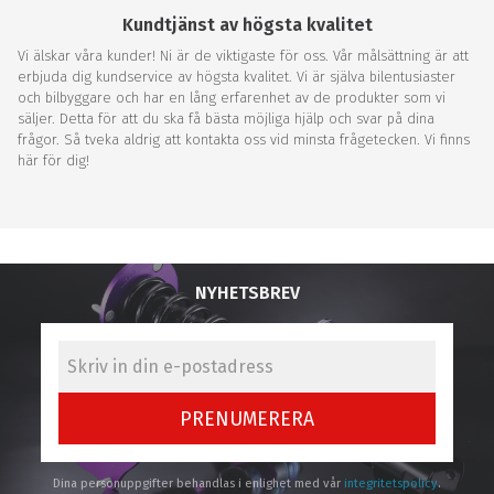
Kundtjänst av högsta kvalitet
Vi älskar våra kunder! Ni är de viktigaste för oss. Vår målsättning är att
erbjuda dig kundservice av högsta kvalitet. Vi är själva bilentusiaster
och bilbyggare och har en lång erfarenhet av de produkter som vi
säljer. Detta för att du ska få bästa möjliga hjälp och svar på dina
frågor. Så tveka aldrig att kontakta oss vid minsta frågetecken. Vi finns
här för dig!
NYHETSBREV
PRENUMERERA
Dina personuppgifter behandlas i enlighet med vår
integritetspolicy
.