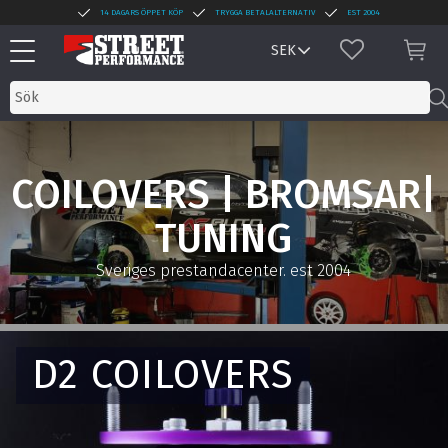
14 DAGARS ÖPPET KÖP
TRYGGA BETALALTERNATIV
EST 2004
Meny
FAVORITER
KUN
COILOVERS | BROMSAR|
TUNING
Sveriges prestandacenter. est 2004
D2 COILOVERS