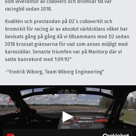
som leverantör av coilovers och bromsar till vår
racingbil sedan 2018.
Kvalitén och prestandan på D2´s coiloverkit och
bromskit för racing är av absolut världsklass vilket har
bevisats gång på gång då vi tillsammans med D2 sedan
2018 krossat gränserna för vad som anses möjligt med
karossbilar. Senaste triumfen var på Mantorp där vi
satte banrekord med 1:09:92"
-"Fredrik Wiborg, Team Wiborg Engineering"