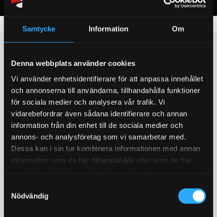
Samtycke
Information
Om
Blogg
Denna webbplats använder cookies
Vi använder enhetsidentifierare för att anpassa innehållet
och annonserna till användarna, tillhandahålla funktioner
för sociala medier och analysera vår trafik. Vi
vidarebefordrar även sådana identifierare och annan
information från din enhet till de sociala medier och
annons- och analysföretag som vi samarbetar med.
Dessa kan i sin tur kombinera informationen med annan
information som du har tillhandahållit eller som de har
samlat in när du har använt deras tjänster.
S
Nödvändig
a
m