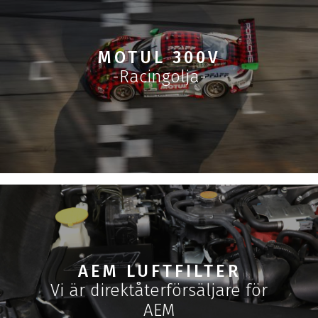
MOTUL 300V
-Racingolja-
AEM LUFTFILTER
Vi är direktåterförsäljare för
AEM