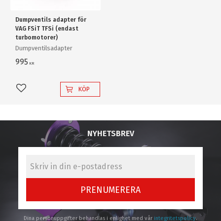
Dumpventils adapter för
VAG FSiT TFSi (endast
turbomotorer)
Dumpventilsadapter
995
KR
KÖP
Lägg till i favoriter
NYHETSBREV
PRENUMERERA
Dina personuppgifter behandlas i enlighet med vår
integritetspolicy
.