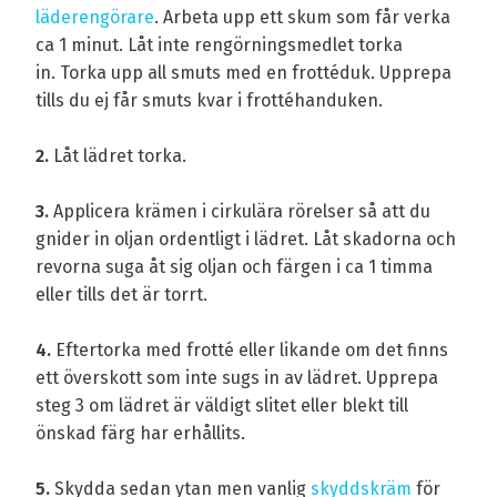
läderengörare
. Arbeta upp ett skum som får verka
ca 1 minut. Låt inte rengörningsmedlet torka
in. Torka upp all smuts med en frottéduk. Upprepa
tills du ej får smuts kvar i frottéhanduken.
2.
Låt lädret torka.
3.
Applicera krämen i cirkulära rörelser så att du
gnider in oljan ordentligt i lädret. Låt skadorna och
revorna suga åt sig oljan och färgen i ca 1 timma
eller tills det är torrt.
4.
Eftertorka med frotté eller likande om det finns
ett överskott som inte sugs in av lädret. Upprepa
steg 3 om lädret är väldigt slitet eller blekt till
önskad färg har erhållits.
5.
Skydda sedan ytan men vanlig
skyddskräm
för