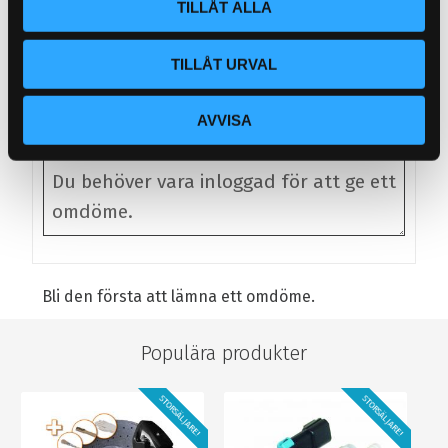
TILLÅT ALLA
Nyhet! - Proffsprodukt
Pr
KÖP
INFO
149
Lägg till i favoriter
Lägg till i favoriter
L
KR
279
14
KR
TILLÅT URVAL
Omdömen
Du
AVVISA
Bli den första att lämna ett omdöme.
Populära produkter
STORSÄLJARE!
STORSÄLJARE!