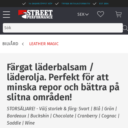
14 DAGARS ÖPPET KÖP
TRYGGA BETALALTERNATIV
EST 2004
Meny
FAVORITER
KUN
BILVÅRD
LEATHER MAGIC
Färgat läderbalsam /
läderolja. Perfekt för att
minska repor och bättra på
slitna områden!
STORSÄLJARE! - Välj storlek & färg: Svart | Blå | Grön |
Bordeaux | Buckskin | Chocolate | Cranberry | Cognac |
Saddle | Wine