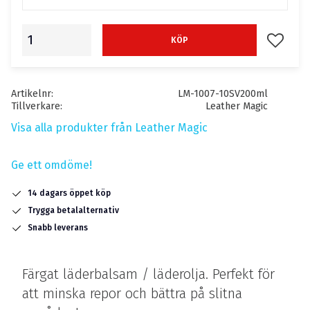
Lägg till
KÖP
Artikelnr
LM-1007-10SV200ml
Tillverkare
Leather Magic
Visa alla produkter från Leather Magic
Ge ett omdöme!
14 dagars öppet köp
Trygga betalalternativ
Snabb leverans
Färgat läderbalsam / läderolja. Perfekt för
att minska repor och bättra på slitna