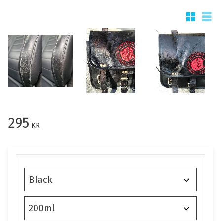
Rutnätsv
List
295
KR