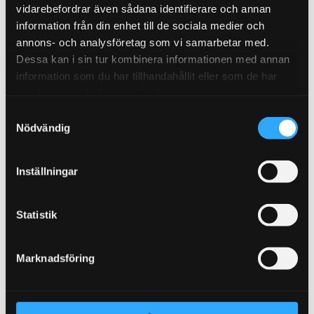
vidarebefordrar även sådana identifierare och annan
information från din enhet till de sociala medier och
annons- och analysföretag som vi samarbetar med.
Dessa kan i sin tur kombinera informationen med annan
information som du har tillhandahållit eller som de har
samlat in när du har använt deras tjänster.
Relaterade produkter
S
Nödvändig
a
R
E
K
O
M
M
E
N
D
E
R
S
m
A
!
t
Inställningar
y
c
k
Statistik
e
s
Marknadsföring
v
SKYDDSKRÄM LX FÖR
SKYDDSKRÄM FÖR
SK
PIGMENTERAT LÄDER (MATT
PIGMENTERAT LÄDER (MATT
PI
a
FINISH) - LÄDERDOFT
FINISH)
FI
l
Ger en matt finish. 200ml -
Ger en matt finish.
Ger