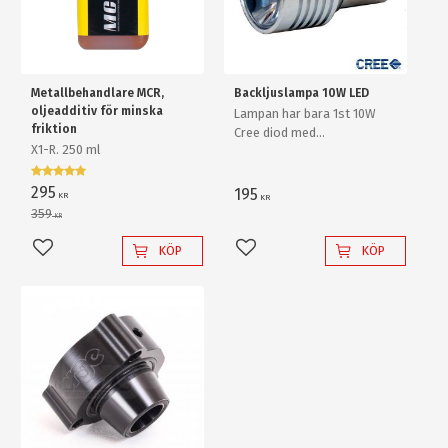
Metallbehandlare MCR,
Backljuslampa 10W LED
oljeadditiv för minska
Lampan har bara 1st 10W
friktion
Cree diod med
X1-R. 250 ml
ljusförstärkande
reflektorlins och krossar
enkelt en "80W" backlampa
295
195
KR
KR
av "värsta versionen"!
359
KR
KÖP
KÖP
Lägg till i favoriter
Lägg till i favoriter