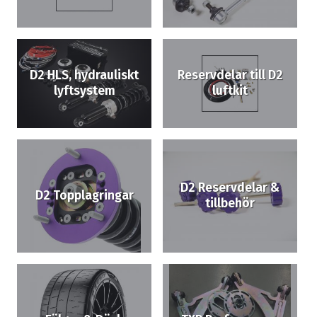
D2 HLS, hydrauliskt
Reservdelar till D2
lyftsystem
luftkit
D2 Reservdelar &
D2 Topplagringar
tillbehör