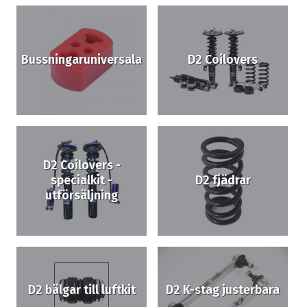
Bussningaruniversala
D2 Coilovers
D2 Coilovers -
specialkit -
D2 fjädrar
utförsäljning
D2 bälgar till luftkit
D2 K-stag justerbara