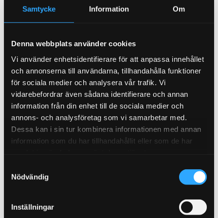
Samtycke
Information
Om
chassi för maximal prestanda. För att du ska
kunna köra säkert och hårt. Varje dag.
Vi har ett av Sveriges bästa utbud av
Denna webbplats använder cookies
stötdämpare, coilovers, fjäderbensstag,
Vi använder enhetsidentifierare för att anpassa innehållet
sänkfjädrar, sänkningssatser med mera för
och annonserna till användarna, tillhandahålla funktioner
bästa möjliga väghållning. Kör extremt men
för sociala medier och analysera vår trafik. Vi
tappa inte greppet.
vidarebefordrar även sådana identifierare och annan
Få optimal väghållning med våra coilovers från
information från din enhet till de sociala medier och
annons- och analysföretag som vi samarbetar med.
D2. Eller en av våra grymma sänkningssatser
Dessa kan i sin tur kombinera informationen med annan
eller sänkfjädrar som ger din bil en längre
information som du har tillhandahållit eller som de har
tyngdpunkt och därmed en väghållning du
samlat in när du har använt deras tjänster.
tidigare bara kunnat drömma om. Våra
fjäderbensstag styvar upp och låter dig ta kurvor
S
Nödvändig
som en kung. Hur vill du maxa ditt chassi?
a
m
Vi jobbar bara med de bästa produkterna från de
t
Inställningar
ledande tillverkande. Hög kvalitet ger optimal
y