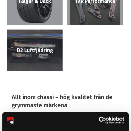
Fälgar & Däck
TXR Performance
D2 Luftfjädring
Allt inom chassi – hög kvalitet från de
grymmaste märkena
Chassi är stommen eller underredet i din bil. Hit
räknas styranordning och fjädring med mera.
Hos oss finner du de bästa delarna till din bils