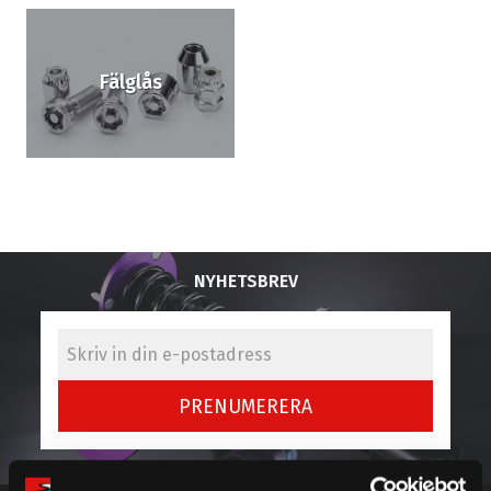
Fälglås
NYHETSBREV
PRENUMERERA
Dina personuppgifter behandlas i enlighet med vår
integritetspolicy
.