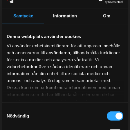
Samtycke
Information
Om
Kundtjänst telefon:
Denna webbplats använder cookies
Semestertider.
Vi använder enhetsidentifierare för att anpassa innehållet
Under V.27 - V.33 nås vi enbart på mejl. Ordrar skickas
och annonserna till användarna, tillhandahålla funktioner
under sommaren men med viss fördröjning. 2/7 -9/7 är
för sociala medier och analysera vår trafik. Vi
det helt stängt.
vidarebefordrar även sådana identifierare och annan
Mån-Tors: 10:30-15:00
information från din enhet till de sociala medier och
annons- och analysföretag som vi samarbetar med.
Lunchstängt 12:00-13:00
Dessa kan i sin tur kombinera informationen med annan
information som du har tillhandahållit eller som de har
Tel:
031- 51 66 60
samlat in när du har använt deras tjänster.
E-post:
info@streetperformance.se
S
Nödvändig
a
m