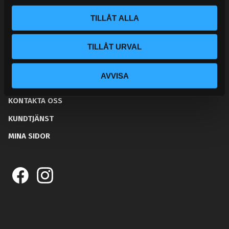
l
TILLÅT ALLA
TILLÅT URVAL
BLOGG
AVVISA
KUNSKAPSCENTER
KONTAKTA OSS
KUNDTJÄNST
MINA SIDOR