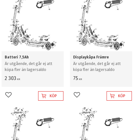
Batteri 7,5Ah
Displaykåpa Främre
Är utgående, det går ej att
Är utgående, det går ej att
köpa fler än lagersaldo
köpa fler än lagersaldo
2 303
75
KR
KR
KÖP
KÖP
Lägg till i favoriter
Lägg till i favoriter