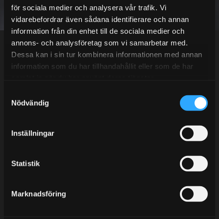
för sociala medier och analysera vår trafik. Vi
vidarebefordrar även sådana identifierare och annan
Dina personuppgifter behandlas i enlighet med vår
integritetspolicy
.
information från din enhet till de sociala medier och
annons- och analysföretag som vi samarbetar med.
Dessa kan i sin tur kombinera informationen med annan
information som du har tillhandahållit eller som de har
samlat in när du har använt deras tjänster.
Kundtjänst telefon:
S
Semestertider.
Nödvändig
a
m
Under V.27 - V.33 nås vi enbart på mejl. Ordrar skickas
t
under sommaren men med viss fördröjning. 2/7 -9/7 är
Inställningar
y
det helt stängt.
c
Mån-Tors: 10:30-15:00
k
Statistik
Lunchstängt 12:00-13:00
e
s
Marknadsföring
Tel:
031- 51 66 60
v
a
E-post:
info@streetperformance.se