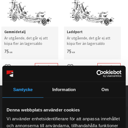
Gummidetalj
Laddport
Är utgående, det går ej att
Är utgående, det går ej att
köpa fler än lagersaldo
köpa fler än lagersaldo
75
75
KR
KR
KÖP
KÖP
Lägg till i favoriter
Lägg till i favoriter
Samtycke
Information
Om
NYHETSBREV
Denna webbplats använder cookies
Vi använder enhetsidentifierare för att anpassa innehållet
PRENUMERERA
och annonserna till användarna, tillhandahålla funktioner