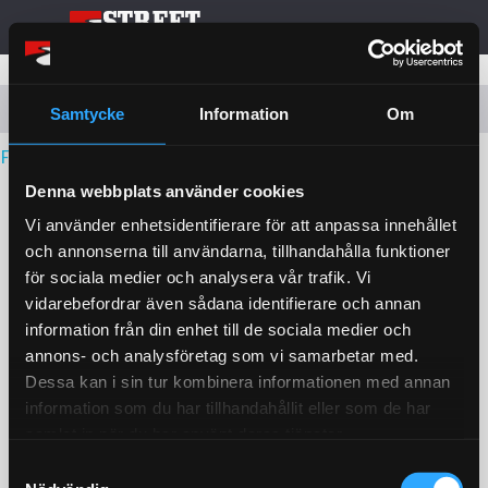
Kassa
Meny
Kundvagnen är tom
Samtycke
Information
Om
Fortsätt handla
Denna webbplats använder cookies
Vi använder enhetsidentifierare för att anpassa innehållet
och annonserna till användarna, tillhandahålla funktioner
för sociala medier och analysera vår trafik. Vi
vidarebefordrar även sådana identifierare och annan
information från din enhet till de sociala medier och
annons- och analysföretag som vi samarbetar med.
Dessa kan i sin tur kombinera informationen med annan
information som du har tillhandahållit eller som de har
samlat in när du har använt deras tjänster.
S