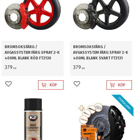
BROMSOKSFÄRG /
BROMSOKSFÄRG /
AVGASSYSTEM FÄRG SPRAY 2-K
AVGASSYSTEM FÄRG SPRAY 2-K
400ML BLANK RÖD FT2130
400ML BLANK SVART FT2131
379
379
KR
KR
KÖP
KÖP
Lägg till i favoriter
Lägg till i favoriter
STORSÄLJARE!