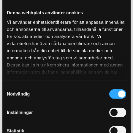
Denna webbplats använder cookies
Vi använder enhetsidentifierare för att anpassa innehållet
och annonserna till användarna, tillhandahålla funktioner
för sociala medier och analysera vår trafik. Vi
vidarebefordrar även sådana identifierare och annan
information från din enhet till de sociala medier och
annons- och analysföretag som vi samarbetar med.
Dessa kan i sin tur kombinera informationen med annan
information som du har tillhandahållit eller som de har
samlat in när du har använt deras tjänster.
S
Nödvändig
a
m
t
Inställningar
y
c
k
Statistik