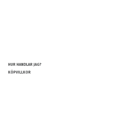
HUR HANDLAR JAG?
KÖPVILLKOR
INTEGRITETSPOLICY
COOKIES
REKLAMATION OCH RETUR