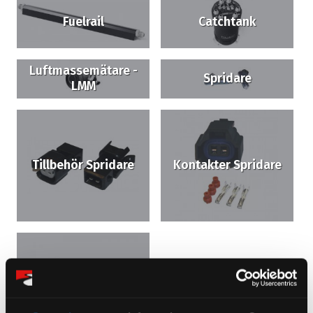
Fuelrail
Catchtank
Luftmassemätare -
Spridare
LMM
Tillbehör Spridare
Kontakter Spridare
Y-block - X-block