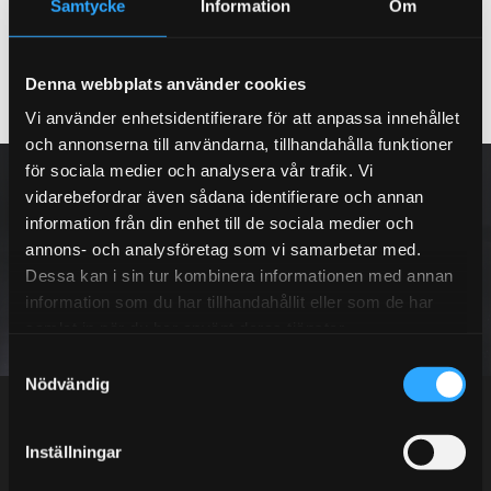
Samtycke
Information
Om
Denna webbplats använder cookies
Vi använder enhetsidentifierare för att anpassa innehållet
och annonserna till användarna, tillhandahålla funktioner
för sociala medier och analysera vår trafik. Vi
NYHETSBREV
vidarebefordrar även sådana identifierare och annan
information från din enhet till de sociala medier och
annons- och analysföretag som vi samarbetar med.
Dessa kan i sin tur kombinera informationen med annan
PRENUMERERA
information som du har tillhandahållit eller som de har
samlat in när du har använt deras tjänster.
S
Dina personuppgifter behandlas i enlighet med vår
integritetspolicy
.
Nödvändig
a
m
t
Inställningar
y