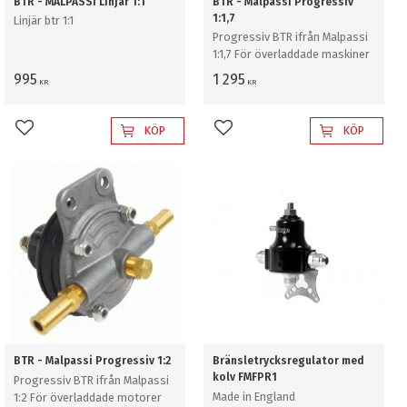
BTR - MALPASSI Linjär 1:1
BTR - Malpassi Progressiv
1:1,7
Linjär btr 1:1
Progressiv BTR ifrån Malpassi
1:1,7 För överladdade maskiner
995
1 295
KR
KR
KÖP
KÖP
Lägg till i favoriter
Lägg till i favoriter
BTR - Malpassi Progressiv 1:2
Bränsletrycksregulator med
kolv FMFPR1
Progressiv BTR ifrån Malpassi
Made in England
1:2 För överladdade motorer