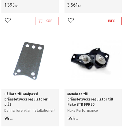
1 395
3 561
KR
KR
KÖP
INFO
Lägg till i favoriter
Lägg till i favoriter
Hållare till Malpassi
Membran till
bränsletrycksregulatorer i
bränsletrycksregulator till
plåt
Nuke BTR FPR90
Denna förenklar installationen!
Nuke Performance
95
695
KR
KR