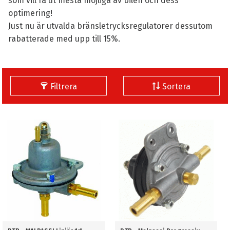
som vill få ut mesta möjliga av bilen och dess
optimering!
Just nu är utvalda bränsletrycksregulatorer dessutom
rabatterade med upp till 15%.
Filtrera
Sortera