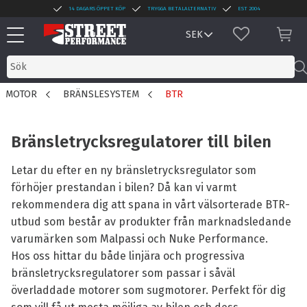
14 DAGARS ÖPPET KÖP
TRYGGA BETALALTERNATIV
EST 2004
Meny
FAVORITER
KUN
MOTOR
BRÄNSLESYSTEM
BTR
Bränsletrycksregulatorer till bilen
Letar du efter en ny bränsletrycksregulator som
förhöjer prestandan i bilen? Då kan vi varmt
rekommendera dig att spana in vårt välsorterade BTR-
utbud som består av produkter från marknadsledande
varumärken som Malpassi och Nuke Performance.
Hos oss hittar du både linjära och progressiva
bränsletrycksregulatorer som passar i såväl
överladdade motorer som sugmotorer. Perfekt för dig