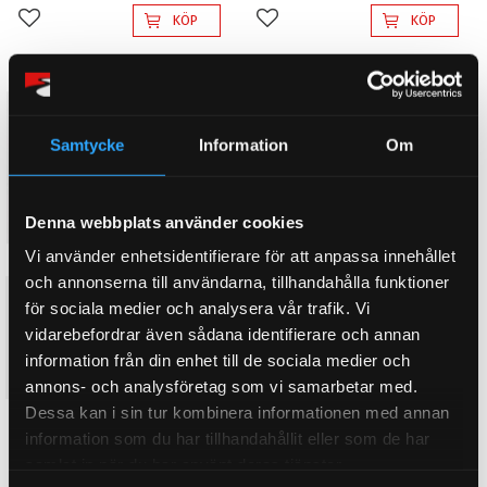
KÖP
KÖP
Lägg till i favoriter
Lägg till i favoriter
Samtycke
Information
Om
Denna webbplats använder cookies
Vi använder enhetsidentifierare för att anpassa innehållet
och annonserna till användarna, tillhandahålla funktioner
NIPPEL 1/8TUM FÖR
NIPPEL 1/8TUM FÖR
för sociala medier och analysera vår trafik. Vi
SLANGANSLUTNING 10MM
SLANGANSLUTNING 6MM
vidarebefordrar även sådana identifierare och annan
1 styck
1 styck
information från din enhet till de sociala medier och
69
69
KR
KR
annons- och analysföretag som vi samarbetar med.
Dessa kan i sin tur kombinera informationen med annan
KÖP
KÖP
Lägg till i favoriter
Lägg till i favoriter
information som du har tillhandahållit eller som de har
samlat in när du har använt deras tjänster.