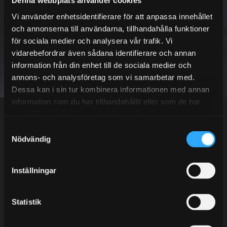
Denna webbplats använder cookies
NYHETSBREV
Vi använder enhetsidentifierare för att anpassa innehållet
och annonserna till användarna, tillhandahålla funktioner
för sociala medier och analysera vår trafik. Vi
vidarebefordrar även sådana identifierare och annan
PRENUMERERA
information från din enhet till de sociala medier och
annons- och analysföretag som vi samarbetar med.
Dessa kan i sin tur kombinera informationen med annan
Dina personuppgifter behandlas i enlighet med vår
integritetspolicy
.
information som du har tillhandahållit eller som de har
samlat in när du har använt deras tjänster.
S
Nödvändig
a
Kundtjänst telefon:
m
t
Semestertider.
Inställningar
y
Under V.27 - V.33 nås vi enbart på mejl. Ordrar skickas
c
under sommaren men med viss fördröjning. 2/7 -9/7 är
k
Statistik
det helt stängt.
e
Mån-Tors: 10:30-15:00
s