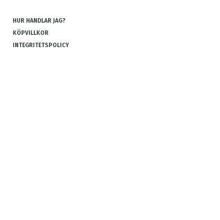
HUR HANDLAR JAG?
KÖPVILLKOR
INTEGRITETSPOLICY
COOKIES
REKLAMATION OCH RETUR