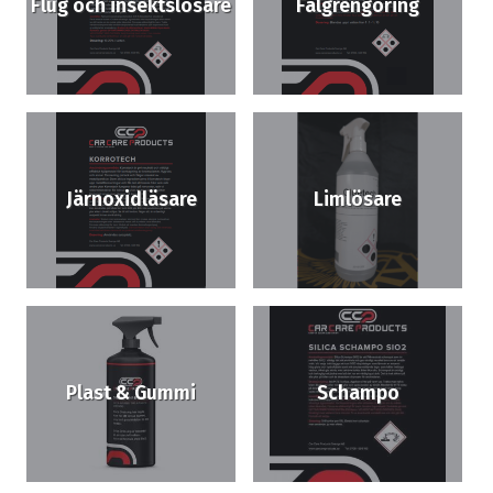
Flug och insektslösare
Fälgrengöring
Järnoxidläsare
Limlösare
Plast & Gummi
Schampo