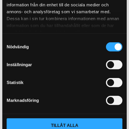
V70 2 (08-)
V90 (17-)
information från din enhet till de sociala medier och
annons- och analysföretag som vi samarbetar med.
Dessa kan i sin tur kombinera informationen med annan
information som du har tillhandahållit eller som de har
samlat in när du har använt deras tjänster.
V90
XC40 (18-)
S
Nödvändig
a
m
t
Inställningar
y
XC60
XC90
c
k
Statistik
e
s
Marknadsföring
v
a
l
TILLÅT ALLA