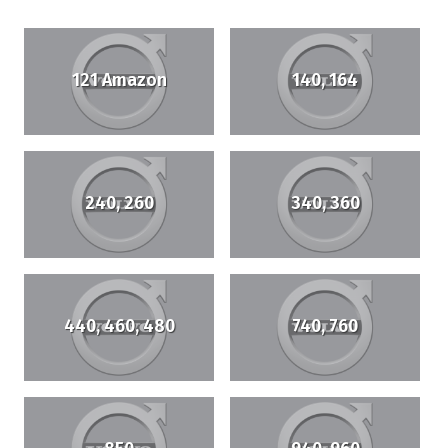
121 Amazon
140, 164
240, 260
340, 360
440, 460, 480
740, 760