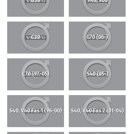
850
940, 960
C30
C70 (06-)
C70 (97-05)
S40 (05-)
S40, V40 Fas 1 (96-00)
S40, V40 Fas 2 (01-04)