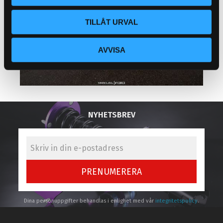
TILLÅT URVAL
AVVISA
NYHETSBREV
PRENUMERERA
Dina personuppgifter behandlas i enlighet med vår
integritetspolicy
.