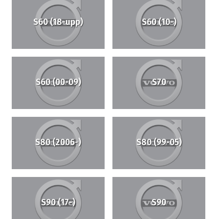
S60 (18-upp)
S60 (10-)
S60 (00-09)
S70
S80 (2006-)
S80 (99-05)
S90 (17-)
S90