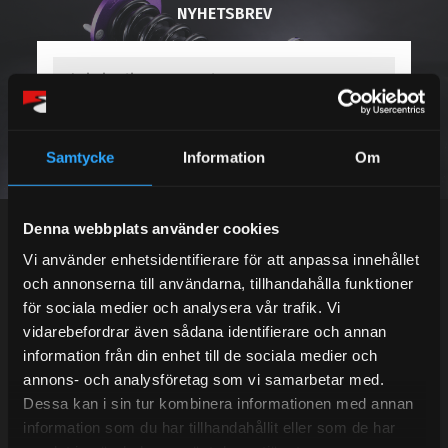
NYHETSBREV
PRENUMERERA
Samtycke
Information
Om
Dina personuppgifter behandlas i enlighet med vår
integritetspolicy
.
Denna webbplats använder cookies
Vi använder enhetsidentifierare för att anpassa innehållet
och annonserna till användarna, tillhandahålla funktioner
Kundtjänst telefon:
för sociala medier och analysera vår trafik. Vi
vidarebefordrar även sådana identifierare och annan
Semestertider.
information från din enhet till de sociala medier och
Under V.27 - V.33 nås vi enbart på mejl. Ordrar skickas
annons- och analysföretag som vi samarbetar med.
under sommaren men med viss fördröjning. 2/7 -9/7 är
Dessa kan i sin tur kombinera informationen med annan
det helt stängt.
information som du har tillhandahållit eller som de har