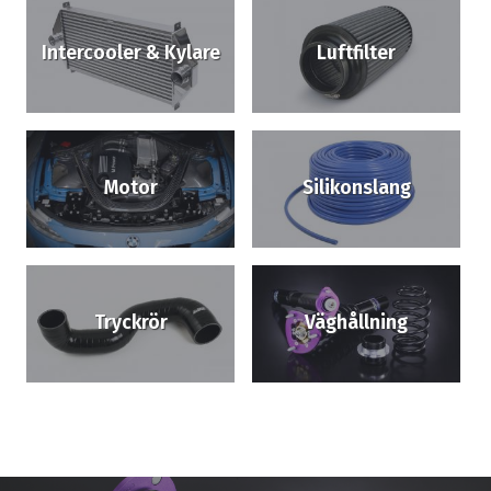
Intercooler & Kylare
Luftfilter
Motor
Silikonslang
Tryckrör
Väghållning