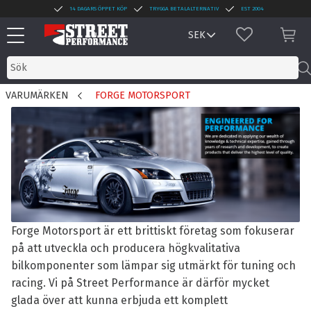
14 DAGARS ÖPPET KÖP
TRYGGA BETALALTERNATIV
EST 2004
Meny
FAVORITER
KUN
VARUMÄRKEN
FORGE MOTORSPORT
Forge Motorsport är ett brittiskt företag som fokuserar
på att utveckla och producera högkvalitativa
bilkomponenter som lämpar sig utmärkt för tuning och
racing. Vi på Street Performance är därför mycket
glada över att kunna erbjuda ett komplett