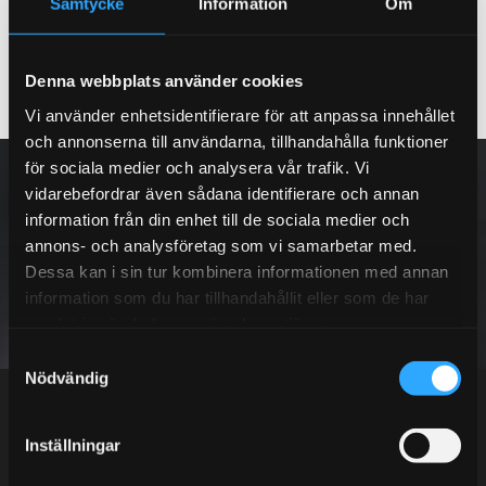
Samtycke
Information
Om
Denna webbplats använder cookies
Vi använder enhetsidentifierare för att anpassa innehållet
och annonserna till användarna, tillhandahålla funktioner
NYHETSBREV
för sociala medier och analysera vår trafik. Vi
vidarebefordrar även sådana identifierare och annan
information från din enhet till de sociala medier och
annons- och analysföretag som vi samarbetar med.
Dessa kan i sin tur kombinera informationen med annan
PRENUMERERA
information som du har tillhandahållit eller som de har
samlat in när du har använt deras tjänster.
S
Dina personuppgifter behandlas i enlighet med vår
integritetspolicy
.
Nödvändig
a
m
t
Inställningar
y