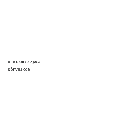
HUR HANDLAR JAG?
KÖPVILLKOR
INTEGRITETSPOLICY
COOKIES
REKLAMATION OCH RETUR