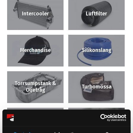
Intercooler
Luftfilter
Merchandise
Silikonslang
Torrsumpstank &
Turbomössa
Oljetråg
Wastegate
Tillbehör