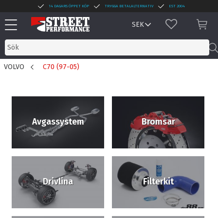
14 DAGARS ÖPPET KÖP
TRYGGA BETALALTERNATIV
EST 2004
Meny
FAVORITER
KUN
VOLVO
C70 (97-05)
Avgassystem
Bromsar
Drivlina
Filterkit