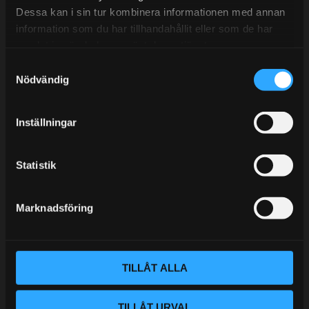
Semestertider.
Dessa kan i sin tur kombinera informationen med annan
information som du har tillhandahållit eller som de har
Under V.27 - V.33 nås vi enbart på mejl. Ordrar skickas
samlat in när du har använt deras tjänster.
under sommaren men med viss fördröjning. 2/7 -9/7 är
S
det helt stängt.
Nödvändig
a
Mån-Tors: 10:30-15:00
m
Lunchstängt 12:00-13:00
t
Inställningar
y
Tel:
031- 51 66 60
c
k
Statistik
E-post:
info@streetperformance.se
e
s
Marknadsföring
v
a
l
BLOGG
TILLÅT ALLA
KUNSKAPSCENTER
TILLÅT URVAL