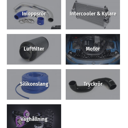
Inloppsrör
Intercooler & Kylare
Luftfilter
Motor
Silikonslang
Tryckrör
Väghållning