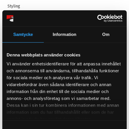
Styling
Interiör
Skinnklädsel
Bromsbelägg
Samtycke
Information
Om
Ratt
Foliering
Denna webbplats använder cookies
Lädersäten
Vi använder enhetsidentifierare för att anpassa innehållet
BMW E92
och annonserna till användarna, tillhandahålla funktioner
Dumpventiler
för sociala medier och analysera vår trafik. Vi
Väghållning
vidarebefordrar även sådana identifierare och annan
information från din enhet till de sociala medier och
Gummimattor
annons- och analysföretag som vi samarbetar med.
BMW F11
Dessa kan i sin tur kombinera informationen med annan
Bromsoksfärg
information som du har tillhandahållit eller som de har
Fälgar
samlat in när du har använt deras tjänster.
Toning
S