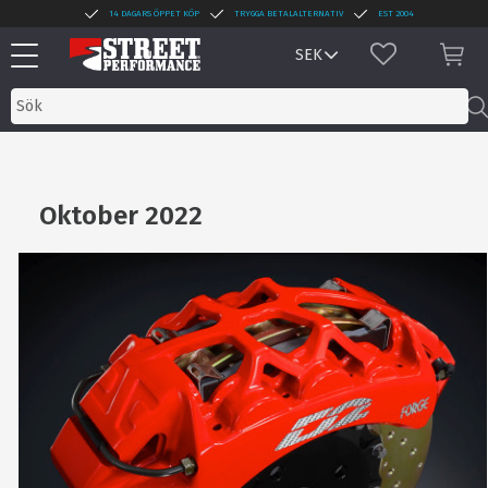
14 DAGARS ÖPPET KÖP
TRYGGA BETALALTERNATIV
EST 2004
Meny
FAVORITER
KUN
Oktober 2022