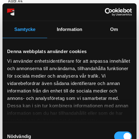
Audi A4
Bromskit
Strålkastare
Hyundai Coupé
Samtycke
Information
Om
Hyundai
Volvo V70
Denna webbplats använder cookies
Däck
Vi använder enhetsidentifierare för att anpassa innehållet
Fiat Coupé
och annonserna till användarna, tillhandahålla funktioner
Fiat
för sociala medier och analysera vår trafik. Vi
vidarebefordrar även sådana identifierare och annan
Angel Eyes
information från din enhet till de sociala medier och
Volvo 240
annons- och analysföretag som vi samarbetar med.
Styrvinkelkit
Dessa kan i sin tur kombinera informationen med annan
Audi S5
information som du har tillhandahållit eller som de har
samlat in när du har använt deras tjänster.
Bromsskivor
S
Rost
Nödvändig
a