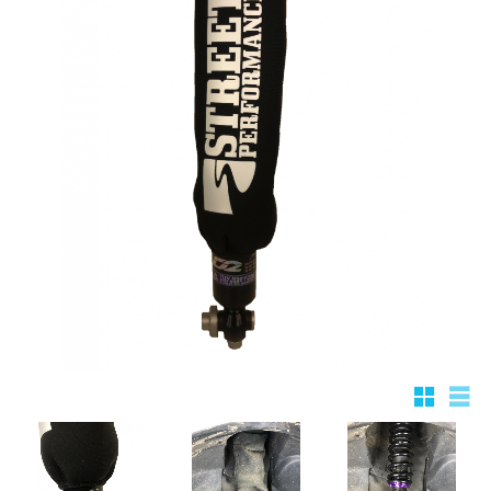
Rutnätsv
List