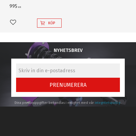
995
KR
KÖP
Lägg till i favoriter
NYHETSBREV
PRENUMERERA
Dina personuppgifter behandlas i enlighet med vår
integritetspolicy
.