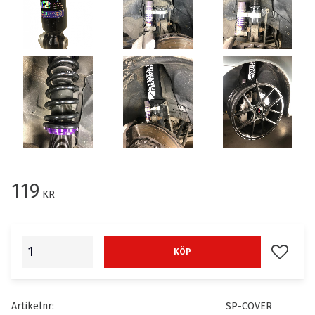
119
KR
Lägg till
KÖP
Artikelnr
SP-COVER