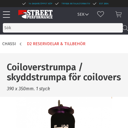
14 DAGARS ÖPPET KÖP
TRYGGA BETALALTERNATIV
EST 2004
Meny
FAVORITER
KUN
CHASSI
D2 RESERVDELAR & TILLBEHÖR
Coiloverstrumpa /
skyddstrumpa för coilovers
390 x 350mm. 1 styck