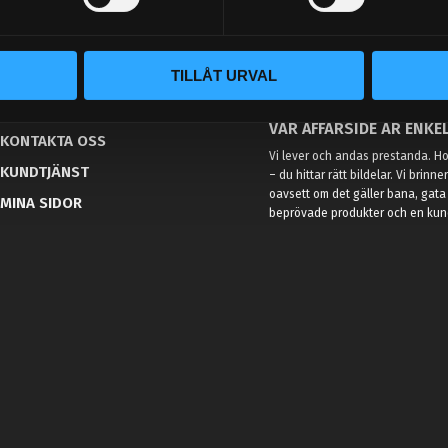
TILLÅT URVAL
BLOGG
KUNSKAPSCENTER
VÅR AFFÄRSIDÉ ÄR ENKEL
KONTAKTA OSS
Vi lever och andas prestanda. Hos
KUNDTJÄNST
– du hittar rätt bildelar. Vi brinne
oavsett om det gäller bana, gata 
MINA SIDOR
beprövade produkter och en kundt