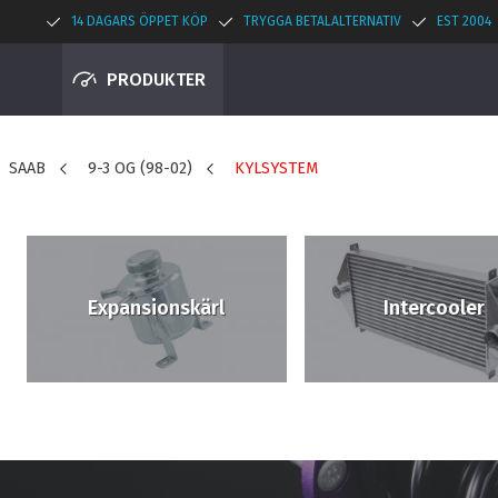
14 DAGARS ÖPPET KÖP
TRYGGA BETALALTERNATIV
EST 2004
PRODUKTER
SAAB
9-3 OG (98-02)
KYLSYSTEM
Expansionskärl
Intercooler