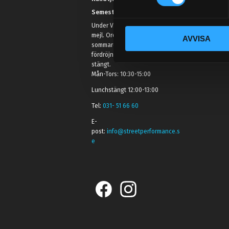
t
Semestertider.
y
Under V.27 - V.33 nås vi enbart på
c
mejl. Ordrar skickas under
AVVISA
k
sommaren men med viss
e
fördröjning. 2/7 -9/7 är det helt
s
stängt.
Mån-Tors: 10:30-15:00
v
a
Lunchstängt 12:00-13:00
l
Tel:
031- 51 66 60
E-
post:
info@streetperformance.s
e