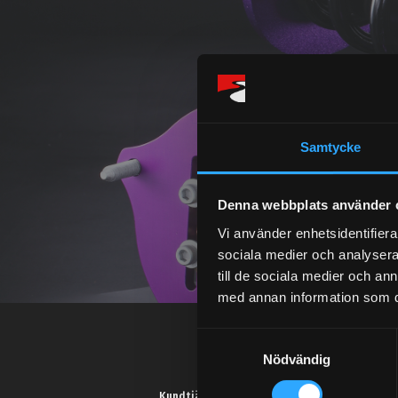
Samtycke
Denna webbplats använder 
Vi använder enhetsidentifierar
sociala medier och analysera 
till de sociala medier och a
med annan information som du 
S
Nödvändig
a
m
Kundtjänst telefon: