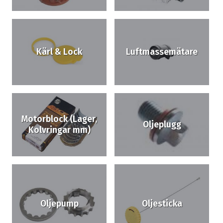
Kärl & Lock
Luftmassemätare
Motorblock (Lager,
Oljeplugg
Kolvringar mm)
Oljepump
Oljesticka