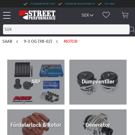
14 DAGARS ÖPPET KÖP
TRYGGA BETALALTERNATIV
EST 2004
Meny
FAVORITER
KUN
SAAB
9-3 OG (98-02)
MOTOR
ARP
Dumpventiler
Fördelarlock & Rotor
Generator