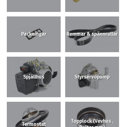
Packningar
Remmar & spännrullar
Spjällhus
Styrservopump
Topplock (Vevhus ,
Termostat