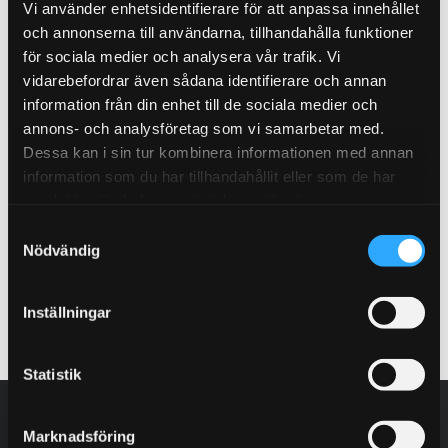
Vi använder enhetsidentifierare för att anpassa innehållet
och annonserna till användarna, tillhandahålla funktioner
för sociala medier och analysera vår trafik. Vi
Turbo & Wastegate
Vattenpump
vidarebefordrar även sådana identifierare och annan
information från din enhet till de sociala medier och
annons- och analysföretag som vi samarbetar med.
Dessa kan i sin tur kombinera informationen med annan
information som du har tillhandahållit eller som de har
samlat in när du har använt deras tjänster.
Vevstakar
S
Nödvändig
a
m
t
Inställningar
y
c
k
Statistik
e
NYHETSBREV
s
Marknadsföring
v