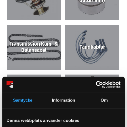
Bultar mm)
Transmission Kam- &
Tändkablar
Balansaxel
Tändspolar ,
Tändstift
Kassetter
Samtycke
Information
Om
Denna webbplats använder cookies