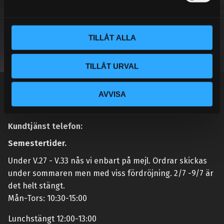
a
l
PRENUMERERA
TILLÅT ALLA
TILLÅT URVAL
Dina personuppgifter behandlas i enlighet med vår
integritetspolicy
.
AVVISA
Kundtjänst telefon:
Semestertider.
Under V.27 - V.33 nås vi enbart på mejl. Ordrar skickas
under sommaren men med viss fördröjning. 2/7 -9/7 är
det helt stängt.
Mån-Tors: 10:30-15:00
Lunchstängt 12:00-13:00