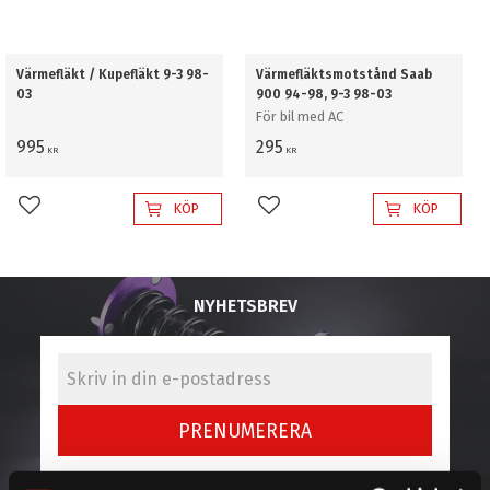
Värmefläkt / Kupefläkt 9-3 98-
Värmefläktsmotstånd Saab
03
900 94-98, 9-3 98-03
För bil med AC
995
295
KR
KR
KÖP
KÖP
Lägg till i favoriter
Lägg till i favoriter
NYHETSBREV
PRENUMERERA