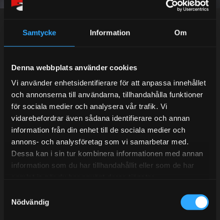
Dina personuppgifter behandlas i enlighet med vår
integritetspolicy
.
Samtycke
Information
Om
Kundtjänst telefon:
Denna webbplats använder cookies
Semestertider.
Vi använder enhetsidentifierare för att anpassa innehållet
och annonserna till användarna, tillhandahålla funktioner
Under V.27 - V.33 nås vi enbart på mejl. Ordrar skickas
för sociala medier och analysera vår trafik. Vi
under sommaren men med viss fördröjning. 2/7 -9/7 är
vidarebefordrar även sådana identifierare och annan
det helt stängt.
information från din enhet till de sociala medier och
Mån-Tors: 10:30-15:00
annons- och analysföretag som vi samarbetar med.
Lunchstängt 12:00-13:00
Dessa kan i sin tur kombinera informationen med annan
information som du har tillhandahållit eller som de har
Tel:
031- 51 66 60
samlat in när du har använt deras tjänster.
S
E-post:
info@streetperformance.se
Nödvändig
a
m