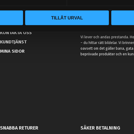
BLOGG
TILLÅT URVAL
KUNSKAPSCENTER
VÅR AFFÄRSIDÉ ÄR ENKEL
KONTAKTA OSS
Vi lever och andas prestanda. Hos
KUNDTJÄNST
– du hittar rätt bildelar. Vi brinne
oavsett om det gäller bana, gata 
MINA SIDOR
beprövade produkter och en kundt
SNABBA RETURER
SÄKER BETALNING