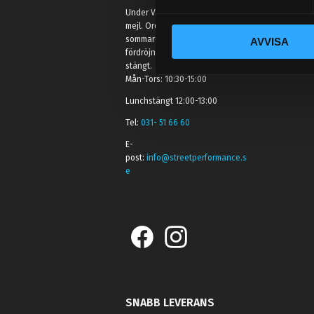
y
Under V.27 - V.33 nås vi enbart på
c
mejl. Ordrar skickas under
sommaren men med viss
AVVISA
k
fördröjning. 2/7 -9/7 är det helt
e
stängt.
s
Mån-Tors: 10:30-15:00
v
Lunchstängt 12:00-13:00
a
Tel:
031- 51 66 60
l
E-
post:
info@streetperformance.s
e
SNABB LEVERANS