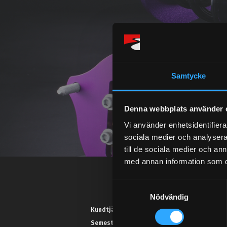
Samtycke
Denna webbplats använder 
Vi använder enhetsidentifierar
sociala medier och analysera 
till de sociala medier och a
med annan information som du 
S
Nödvändig
a
m
Kundtjänst telefon:
t
Semestertider.