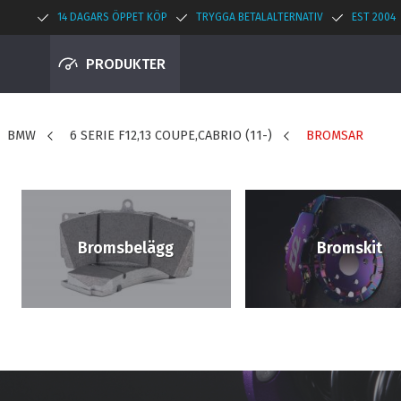
14 DAGARS ÖPPET KÖP
TRYGGA BETALALTERNATIV
EST 2004
PRODUKTER
BMW
6 SERIE F12,13 COUPE,CABRIO (11-)
BROMSAR
Bromsbelägg
Bromskit