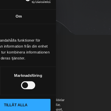
Om
andahålla funktioner för
n information från din enhet
 tur kombinera informationen
deras tjänster.
Marknadsföring
:
 Street Performance hittar du inte bara bildelar
TILLÅT ALLA
r för att hjälpa entusiaster förbättra sina bilar,
eller hobbyprojekt. Vi erbjuder kunnig support,