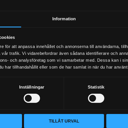
Dina personuppgifter behandlas i enlighet med vår
integritetspolicy
.
Information
cookies
e för att anpassa innehållet och annonserna till användarna, tillh
vår trafik. Vi vidarebefordrar även sådana identifierare och anna
nnons- och analysföretag som vi samarbetar med. Dessa kan i sin
har tillhandahållit eller som de har samlat in när du har använt 
Inställningar
Statistik
BLOGG
KUNSKAPSCENTER
VÅR AFFÄRSIDÉ ÄR ENKEL
KONTAKTA OSS
Vi lever och andas prestanda. Hos
KUNDTJÄNST
TILLÅT URVAL
– du hittar rätt bildelar. Vi brinne
oavsett om det gäller bana, gata 