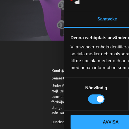
Samtycke
Denna webbplats använder 
Vi använder enhetsidentifierar
sociala medier och analysera 
till de sociala medier och a
med annan information som du 
Kundtjänst telefon:
Semestertider.
S
Under V.27 - V.33 nås vi enbart på
Nödvändig
a
mejl. Ordrar skickas under
m
sommaren men med viss
t
fördröjning. 2/7 -9/7 är det helt
stängt.
y
Mån-Tors: 10:30-15:00
c
AVVISA
k
Lunchstängt 12:00-13:00