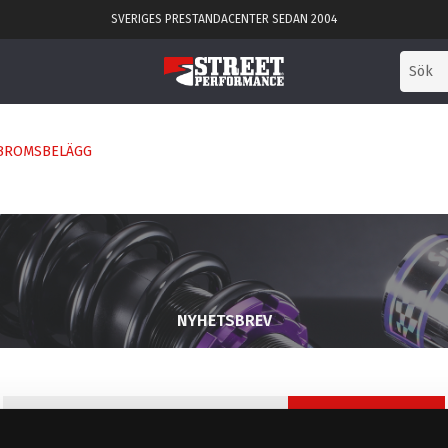
SVERIGES PRESTANDACENTER SEDAN 2004
BROMSBELÄGG
NYHETSBREV
PRENUMERERA