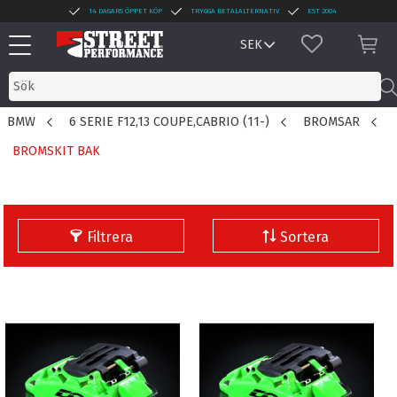
14 DAGARS ÖPPET KÖP
TRYGGA BETALALTERNATIV
EST 2004
Meny
FAVORITER
KUN
BMW
6 SERIE F12,13 COUPE,CABRIO (11-)
BROMSAR
BROMSKIT BAK
Filtrera
Sortera