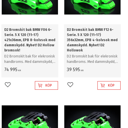
D2 Bromskit bak BMW F06 6-
D2 Bromskit bak BMW F12 6-
Serie. 5 X 120 (11~17)
Serie. 5 X 120 (11~17)
421x36mm, EPB 8-kolvsok med
356x32mm, EPB 4-kolvsok med
dammskydd. Nyhet! D2 Hollow
dammskydd. Nyhet! D2
bromsok!
Hollowok
D2 Bromskit bak för elekronisk
D2 Bromskit bak för elekronisk
handbroms. Med dammskydd,
handbroms. Med dammskydd,
421mm
356mm
74 995
39 595
KR
KR
KÖP
KÖP
Lägg till i favoriter
Lägg till i favoriter