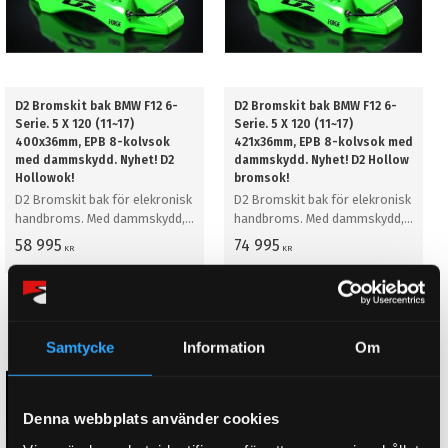
D2 Bromskit bak BMW F12 6-
D2 Bromskit bak BMW F12 6-
Serie. 5 X 120 (11~17)
Serie. 5 X 120 (11~17)
400x36mm, EPB 8-kolvsok
421x36mm, EPB 8-kolvsok med
med dammskydd. Nyhet! D2
dammskydd. Nyhet! D2 Hollow
Hollowok!
bromsok!
D2 Bromskit bak för elekronisk
D2 Bromskit bak för elekronisk
handbroms. Med dammskydd,
handbroms. Med dammskydd,
400mm
421mm
58 995
74 995
KR
KR
KÖP
KÖP
Lägg till i favoriter
Lägg till i favoriter
Samtycke
Information
Om
Denna webbplats använder cookies