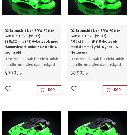
D2 Bromskit bak BMW F06 6-
D2 Bromskit bak BMW F06 6-
Serie. 5 X 120 (11~17)
Serie. 5 X 120 (11~17)
380x32mm, EPB 6-kolvsok med
400x36mm, EPB 8-kolvsok
dammskydd. Nyhet! D2 Hollow
med dammskydd. Nyhet! D2
bromsok!
Hollowok!
D2 Bromskit bak för elekronisk
D2 Bromskit bak för elekronisk
handbroms. Med dammskydd,
handbroms. Med dammskydd,
380mm
400mm
49 795
58 995
KR
KR
KÖP
KÖP
Lägg till i favoriter
Lägg till i favoriter