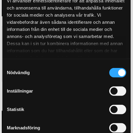
Vi använder enhetsidentifierare för att anpassa innehållet
och annonserna till användarna, tillhandahålla funktioner
för sociala medier och analysera vår trafik. Vi
vidarebefordrar även sådana identifierare och annan
information från din enhet till de sociala medier och
D2 Bromskit bak BMW F13 6-
D2 Bromskit bak BMW F13 6-
annons- och analysföretag som vi samarbetar med.
Serie. 5 X 120 (11~17)
Serie. 5 X 120 (11~17)
356x32mm, EPB 4-kolvsok med
356x32mm, EPB 4-kolvsok
Dessa kan i sin tur kombinera informationen med annan
dammskydd. Nyhet! D2
utan dammskydd. Nyhet! D2
information som du har tillhandahållit eller som de har
Hollowok
Hollowok
samlat in när du har använt deras tjänster.
D2 Bromskit bak för elekronisk
D2 Bromskit bak för elekronisk
handbroms. Med dammskydd,
handbroms. Utan dammskydd,
S
356mm
356mm
Nödvändig
39 595
42 995
a
KR
KR
m
t
KÖP
KÖP
Inställningar
Lägg till i favoriter
Lägg till i favoriter
y
c
k
Statistik
e
s
Marknadsföring
v