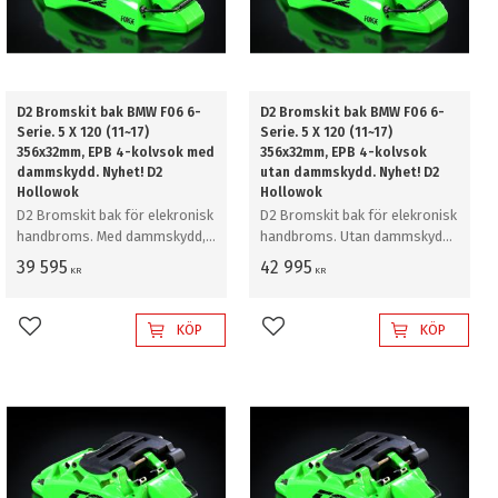
D2 Bromskit bak BMW F06 6-
D2 Bromskit bak BMW F06 6-
Serie. 5 X 120 (11~17)
Serie. 5 X 120 (11~17)
356x32mm, EPB 4-kolvsok med
356x32mm, EPB 4-kolvsok
dammskydd. Nyhet! D2
utan dammskydd. Nyhet! D2
Hollowok
Hollowok
D2 Bromskit bak för elekronisk
D2 Bromskit bak för elekronisk
handbroms. Med dammskydd,
handbroms. Utan dammskydd,
356mm
356mm
39 595
42 995
KR
KR
KÖP
KÖP
Lägg till i favoriter
Lägg till i favoriter