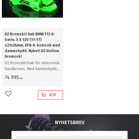
D2 Bromskit bak BMW F13 6-
Serie. 5 X 120 (11~17)
421x36mm, EPB 8-kolvsok med
dammskydd. Nyhet! D2 Hollow
bromsok!
D2 Bromskit bak för elekronisk
handbroms. Med dammskydd,
421mm
74 995
KR
KÖP
Lägg till i favoriter
NYHETSBREV