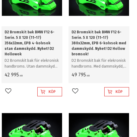
D2 Bromskit bak BMW F12 6-
D2 Bromskit bak BMW F12 6-
Serie. 5 X 120 (11~17)
Serie. 5 X 120 (11~17)
356x32mm, EPB 4-kolvsok
380x32mm, EPB 6-kolvsok med
utan dammskydd. Nyhet! D2
dammskydd. Nyhet! D2 Hollow
Hollowok
bromsok!
D2 Bromskit bak för elekronisk
D2 Bromskit bak för elekronisk
handbroms. Utan dammskydd,
handbroms. Med dammskydd,
356mm
380mm
42 995
49 795
KR
KR
KÖP
KÖP
Lägg till i favoriter
Lägg till i favoriter