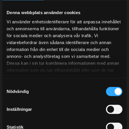
Under V.27 - V.33 nås vi enbart på mejl. Ordrar skickas
under sommaren men med viss fördröjning. 2/7 -9/7 är
Denna webbplats använder cookies
det helt stängt.
Vi använder enhetsidentifierare för att anpassa innehållet
Mån-Tors: 10:30-15:00
och annonserna till användarna, tillhandahålla funktioner
Lunchstängt 12:00-13:00
för sociala medier och analysera vår trafik. Vi
vidarebefordrar även sådana identifierare och annan
Tel:
031- 51 66 60
information från din enhet till de sociala medier och
annons- och analysföretag som vi samarbetar med.
E-post:
info@streetperformance.se
Dessa kan i sin tur kombinera informationen med annan
information som du har tillhandahållit eller som de har
samlat in när du har använt deras tjänster.
S
Nödvändig
a
BLOGG
m
t
KUNSKAPSCENTER
Inställningar
y
KONTAKTA OSS
c
k
Statistik
KUNDTJÄNST