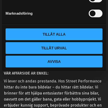
e
MINA SIDOR
s
Marknadsföring
v
a
l
TILLÅT ALLA
TILLÅT URVAL
AVVISA
VÅR AFFÄRSIDÉ ÄR ENKEL:
Vi lever och andas prestanda. Hos Street Performance
hittar du inte bara bildelar – du hittar rätt bildelar. Vi
brinner för att hjälpa entusiaster förbättra sina bilar,
oavsett om det gäller bana, gata eller hobbyprojekt. Vi
erbjuder kunnig support, beprövade produkter och en