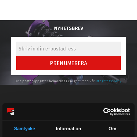
NYHETSBREV
PRENUMERERA
Dina personuppgifter behandlas i enlighet med vår
integritetspolicy
.
Kundtjänst telefon:
Semestertider.
Samtycke
Information
Om