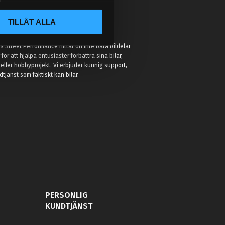
TILLÅT ALLA
:
 Street Performance hittar du inte bara bildelar
r för att hjälpa entusiaster förbättra sina bilar,
eller hobbyprojekt. Vi erbjuder kunnig support,
jänst som faktiskt kan bilar.
PERSONLIG
KUNDTJÄNST