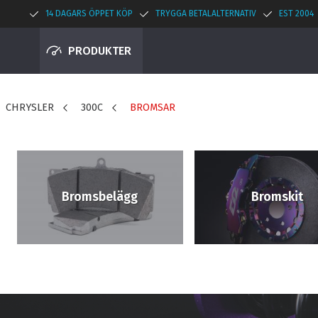
14 DAGARS ÖPPET KÖP
TRYGGA BETALALTERNATIV
EST 2004
PRODUKTER
CHRYSLER
300C
BROMSAR
Bromsbelägg
Bromskit