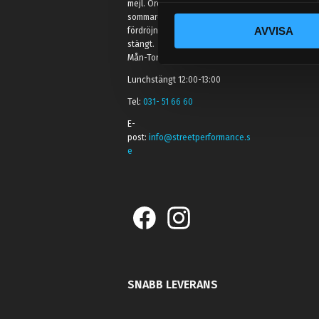
mejl. Ordrar skickas under
c
sommaren men med viss
AVVISA
fördröjning. 2/7 -9/7 är det helt
k
stängt.
e
Mån-Tors: 10:30-15:00
s
Lunchstängt 12:00-13:00
v
a
Tel:
031- 51 66 60
l
E-
post:
info@streetperformance.s
e
SNABB LEVERANS