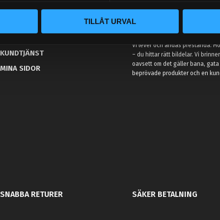
BLOGG
TILLÅT URVAL
KUNSKAPSCENTER
VÅR AFFÄRSIDÉ ÄR ENKEL
KONTAKTA OSS
Vi lever och andas prestanda. Hos
KUNDTJÄNST
– du hittar rätt bildelar. Vi brinne
oavsett om det gäller bana, gata 
MINA SIDOR
beprövade produkter och en kundt
SNABBA RETURER
SÄKER BETALNING