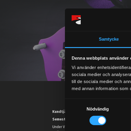
Samtycke
Denna webbplats använder 
Vi använder enhetsidentifierar
sociala medier och analysera 
till de sociala medier och a
med annan information som du 
S
Nödvändig
a
Kundtjänst telefon:
m
Semestertider.
t
Under V.27 - V.33 nås vi enbart på
y