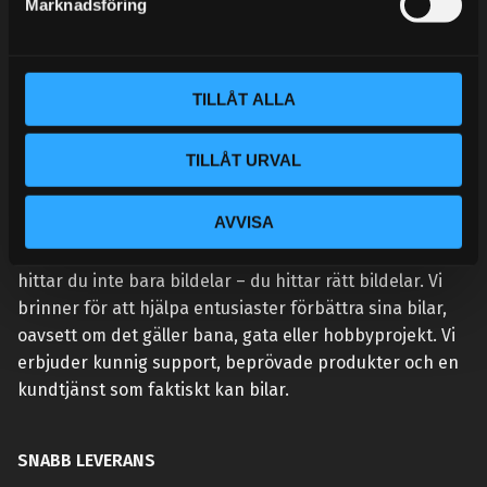
Marknadsföring
v
a
l
TILLÅT ALLA
TILLÅT URVAL
VÅR AFFÄRSIDÉ ÄR ENKEL:
AVVISA
Vi lever och andas prestanda. Hos Street Performance
hittar du inte bara bildelar – du hittar rätt bildelar. Vi
brinner för att hjälpa entusiaster förbättra sina bilar,
oavsett om det gäller bana, gata eller hobbyprojekt. Vi
erbjuder kunnig support, beprövade produkter och en
kundtjänst som faktiskt kan bilar.
SNABB LEVERANS