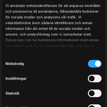
Lunchstängt 12:00-13:00
Vi använder enhetsidentifierare för att anpassa innehållet
och annonserna till användarna, tillhandahålla funktioner
Tel:
031- 51 66 60
för sociala medier och analysera vår trafik. Vi
vidarebefordrar även sådana identifierare och annan
E-post:
info@streetperformance.se
information från din enhet till de sociala medier och
annons- och analysföretag som vi samarbetar med.
Dessa kan i sin tur kombinera informationen med annan
information som du har tillhandahållit eller som de har
samlat in när du har använt deras tjänster.
BLOGG
S
Nödvändig
a
KUNSKAPSCENTER
m
KONTAKTA OSS
t
Inställningar
y
KUNDTJÄNST
c
MINA SIDOR
k
Statistik
e
s