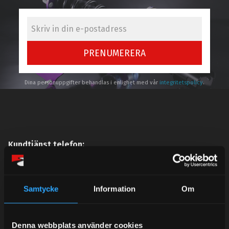
PRENUMERERA
Dina personuppgifter behandlas i enlighet med vår
integritetspolicy
.
Kundtjänst telefon:
Semestertider.
Under V.27 - V.33 nås vi enbart på mejl. Ordrar skickas
Samtycke
Information
Om
under sommaren men med viss fördröjning. 2/7 -9/7 är
det helt stängt.
Mån-Tors: 10:30-15:00
Denna webbplats använder cookies