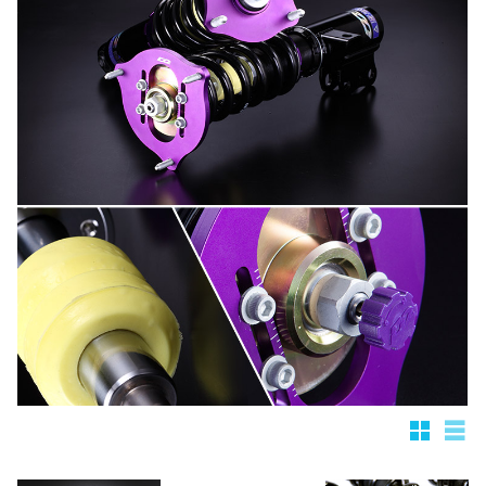
Rutnätsv
List