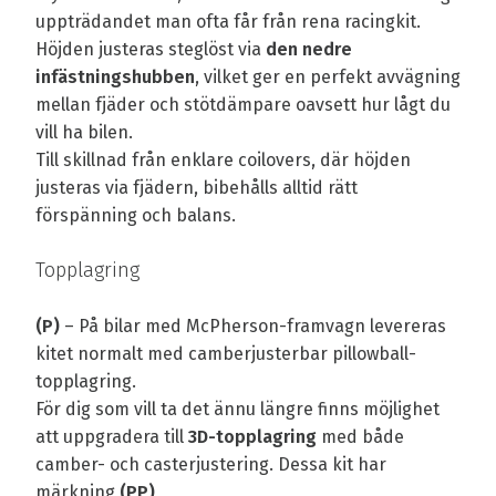
uppträdandet man ofta får från rena racingkit.
Höjden justeras steglöst via
den nedre
infästningshubben
, vilket ger en perfekt avvägning
mellan fjäder och stötdämpare oavsett hur lågt du
vill ha bilen.
Till skillnad från enklare coilovers, där höjden
justeras via fjädern, bibehålls alltid rätt
förspänning och balans.
Topplagring
(P)
– På bilar med McPherson-framvagn levereras
kitet normalt med camberjusterbar pillowball-
topplagring.
För dig som vill ta det ännu längre finns möjlighet
att uppgradera till
3D-topplagring
med både
camber- och casterjustering. Dessa kit har
märkning
(PP)