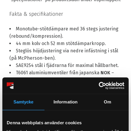
Fakta & specifikationer
Monotube-stötdämpare med 36 stegs justering
(rebound/kompression).
44 mm kolv och 52 mm stötdämparkropp.
Steglös höjdjustering via nedre infästning i stål
(på McPherson-ben).
SAE9254 stål i fjädrarna för maximal hållbarhet.
T6061 aluminiumventiler från japanska
NOK
–
samma kvalitet som används av HKS.
Dammskydd ingår.
Maximal sänkning ligger vanligtvis
mellan 60 –
100 mm
från bilens originalhöjd (kan variera
Samtycke
Information
Om
beroende på bilmodell).
Kan byggas om och servas – vi erbjuder
Denna webbplats använder cookies
reservdelar och tillbehör direkt från eget lager
.