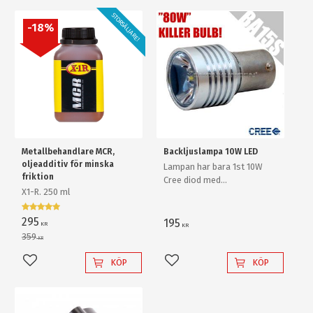
STORSÄLJARE!
18
%
Metallbehandlare MCR,
Backljuslampa 10W LED
oljeadditiv för minska
Lampan har bara 1st 10W
friktion
Cree diod med
X1-R. 250 ml
ljusförstärkande
reflektorlins och krossar
enkelt en "80W" backlampa
295
195
KR
KR
av "värsta versionen"!
359
KR
KÖP
KÖP
Lägg till i favoriter
Lägg till i favoriter