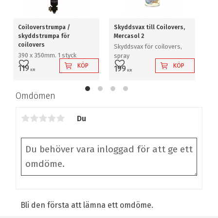
Coiloverstrumpa /
Skyddsvax till Coilovers,
Kö
skyddstrumpa för
Mercasol 2
kö
coilovers
Skyddsvax för coilovers,
Til
390 x 350mm. 1 styck
spray
2 
KÖP
KÖP
119
199
Lägg till i favoriter
Lägg till i favoriter
L
KR
KR
Omdömen
Du
Bli den första att lämna ett omdöme.