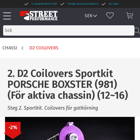
14 DAGARS ÖPPET KÖP
TRYGGA BETALALTERNATIV
EST 2004
Meny
FAVORITER
KUN
CHASSI
D2 COILOVERS
2. D2 Coilovers Sportkit
PORSCHE BOXSTER (981)
(För aktiva chassin) (12~16)
Steg 2. Sportkit. Coilovers för gatkörning
2
%