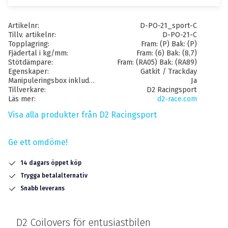
Artikelnr
D-PO-21_sport-C
Tillv. artikelnr
D-PO-21-C
Topplagring
Fram: (P) Bak: (P)
Fjädertal i kg/mm
Fram: (6) Bak: (8,7)
Stötdämpare
Fram: (RA05) Bak: (RA89)
Egenskaper
Gatkit / Trackday
Manipuleringsbox inkluderat
Ja
Tillverkare
D2 Racingsport
Läs mer
d2-race.com
Visa alla produkter från D2 Racingsport
Ge ett omdöme!
14 dagars öppet köp
Trygga betalalternativ
Snabb leverans
D2 Coilovers för entusiastbilen