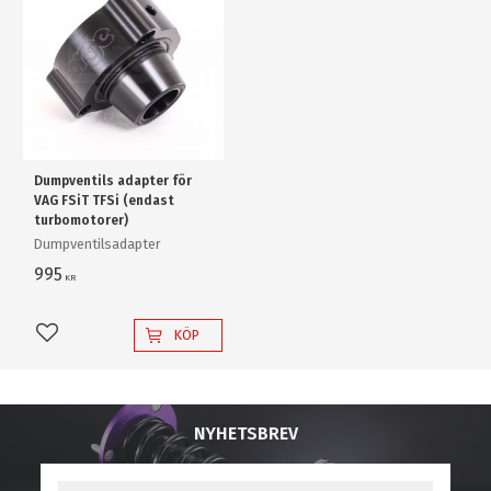
Dumpventils adapter för
VAG FSiT TFSi (endast
turbomotorer)
Dumpventilsadapter
995
KR
KÖP
Lägg till i favoriter
NYHETSBREV