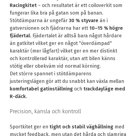
Racingkitet
– och resultatet är ett coiloverkit som
fungerar lika bra på gatan som på banan.
Stötdämparna är ungefär
30 % styvare
än i
gatversionen och fjädrarna har ett
10–15 % högre
fjädertal.
Fjädertalet är alltså bara något hårdare
än gatkitet vilket ger en något "överdämpad"
karaktär (mer lågfart) vilket ger en mer distinkt
och kontrollerad karaktär, utan att bilen känns
stötig eller obekväm vid normal körning.
Det större spannet i stötdämparens
justeringslägen gör att du snabbt kan växla mellan
komfortabel gatinställning
och
trackday
läge med
R-däck
.
Precision, känsla och kontroll
Sportkitet ger en
tight och stabil väghållning
med
mycket feedback, men utan det hårda och slamriga