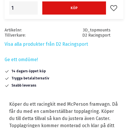
Lägg till
KÖP
Artikelnr
3D_topmounts
Tillverkare
D2 Racingsport
Visa alla produkter från D2 Racingsport
Ge ett omdöme!
14 dagars öppet köp
Trygga betalalternativ
Snabb leverans
Köper du ett racingkit med McPerson framvagn. Då
får du med en camberställbar topplagring. Köper
du till detta tillval så kan du justera även Caster.
Topplagringen kommer monterad och klar på ditt