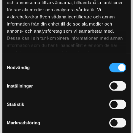
STORSÄLJARE!
18
%
och annonserna till användarna, tillhandahålla funktioner
för sociala medier och analysera vår trafik. Vi
vidarebefordrar även sådana identifierare och annan
information från din enhet till de sociala medier och
annons- och analysföretag som vi samarbetar med.
Dessa kan i sin tur kombinera informationen med annan
information som du har tillhandahållit eller som de har
samlat in när du har använt deras tjänster.
Metallbehandlare MCR,
Backljuslampa 10W LED
oljeadditiv för minska
Lampan har bara 1st 10W
S
friktion
Cree diod med
Nödvändig
a
X1-R. 250 ml
ljusförstärkande
m
reflektorlins och krossar
t
enkelt en "80W" backlampa
295
195
Inställningar
KR
KR
av "värsta versionen"!
y
359
KR
c
KÖP
KÖP
Lägg till i favoriter
Lägg till i favoriter
k
Statistik
e
s
Marknadsföring
v
a