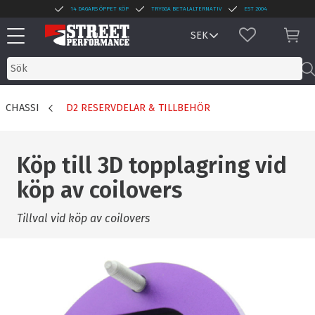
14 DAGARS ÖPPET KÖP
TRYGGA BETALALTERNATIV
EST 2004
Meny
FAVORITER
KUN
CHASSI
D2 RESERVDELAR & TILLBEHÖR
Köp till 3D topplagring vid
köp av coilovers
Tillval vid köp av coilovers