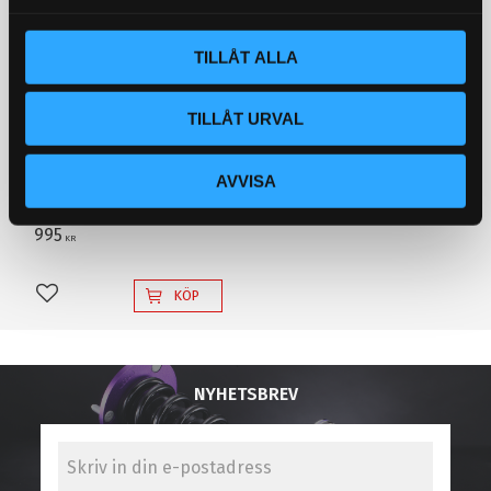
l
TILLÅT ALLA
TILLÅT URVAL
Dumpventils adapter för
VAG FSiT TFSi (endast
AVVISA
turbomotorer)
Dumpventilsadapter
995
KR
KÖP
Lägg till i favoriter
NYHETSBREV