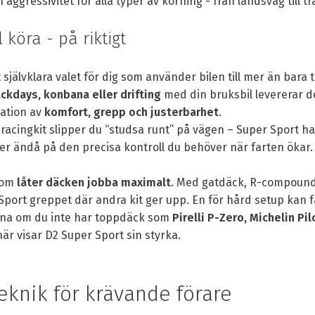
aggressivitet för alla typer av körning - från landsväg till t
 köra - på riktigt
självklara valet för dig som använder bilen till mer än bara 
ackdays, konbana eller drifting
med din bruksbil levererar de
ation av
komfort, grepp och justerbarhet
.
na racingkit slipper du “studsa runt” på vägen – Super Sport 
er ändå på den precisa kontroll du behöver när farten ökar.
som
låter däcken jobba maximalt
. Med gatdäck, R-compound e
Sport greppet där andra kit ger upp. En för hård setup kan 
ana om du inte har toppdäck som
Pirelli P-Zero, Michelin Pi
här visar D2 Super Sport sin styrka.
eknik för krävande förare