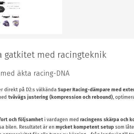
a gatkitet med racingteknik
r med äkta racing-DNA
r direkt på D2:s välkända
Super Racing-dämpare med exter
 med
tvåvägs justering (kompression och rebound)
, optimer
ort och följsamhet
i vardagen med
racingens skärpa och ko
sa bilen. Resultatet är en
mycket kompetent setup
som låter