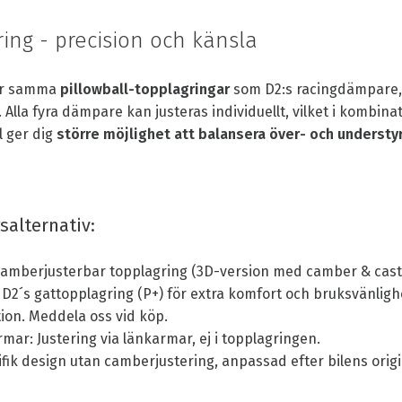
ing - precision och känsla
er samma
pillowball-topplagringar
som D2:s racingdämpare, 
. Alla fyra dämpare kan justeras individuellt, vilket i kombin
 ger dig
större möjlighet att balansera över- och understy
salternativ:
mberjusterbar topplagring (3D-version med camber & caster 
 D2´s gattopplagring (P+) för extra komfort och bruksvänlighe
on. Meddela oss vid köp.
mar: Justering via länkarmar, ej i topplagringen.
fik design utan camberjustering, anpassad efter bilens orig