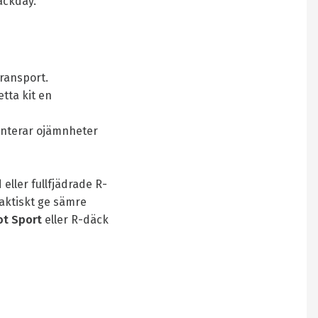
rackday.
transport.
tta kit en
hanterar ojämnheter
ller fullfjädrade R-
faktiskt ge sämre
lot Sport
eller R-däck