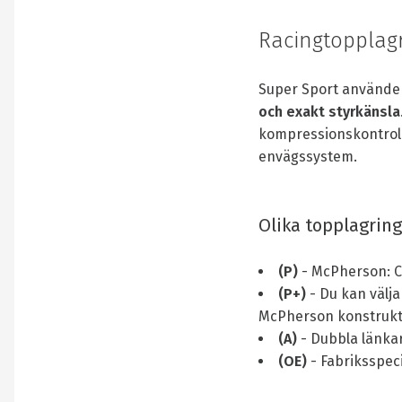
Racingtopplagr
Super Sport använd
och exakt styrkänsla
kompressionskontroll
envägssystem.
Olika topplagring
(P)
- McPherson: Ca
(P+)
- Du kan välja
McPherson konstrukti
(A)
- Dubbla länkar
(OE)
- Fabriksspeci