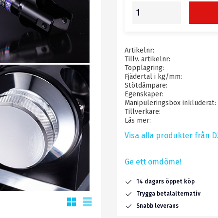
Artikelnr
Tillv. artikelnr
Topplagring
Fjädertal i kg/mm
Stötdämpare
Egenskaper
Manipuleringsbox inkluderat
Tillverkare
Läs mer
Visa alla produkter från 
Ge ett omdöme!
14 dagars öppet köp
Trygga betalalternativ
Rutnätsvy
Listvy
Snabb leverans