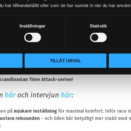
har tillhandahållit eller som de har samlat in när du har använt 
eras
Honda Civic Type-R FN2
, var målet tydligt:
 klass i Scandinavian Time Attack-serien
- körd av hans då
sson
.
Inställningar
Statistik
renhet av chassiinställning och vår djupa kunskap om
D2:s 
de vi i en
D2 Super Sport coilover
- den perfekta kompromis
prestanda.
TILLÅT URVAL
 Scandinavian Time Attack-serien!
lm
här
och intervjun
här
:
ilen på
mjukare inställning
för maximal komfort. Inför race r
justera rebounden
– och bilen blir betydligt mer stabil med 
: