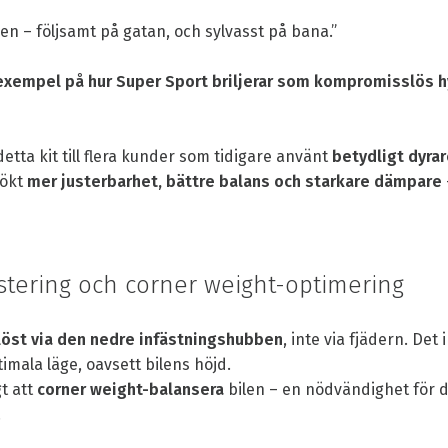
len – följsamt på gatan, och sylvasst på bana.”
exempel på hur Super Sport briljerar som kompromisslös h
etta kit till flera kunder som tidigare använt
betydligt dyra
sökt
mer justerbarhet, bättre balans och starkare dämpare
stering och corner weight-optimering
löst via den nedre infästningshubben
, inte via fjädern. Det
ptimala läge, oavsett bilens höjd.
gt att
corner weight-balansera
bilen – en nödvändighet för d
.