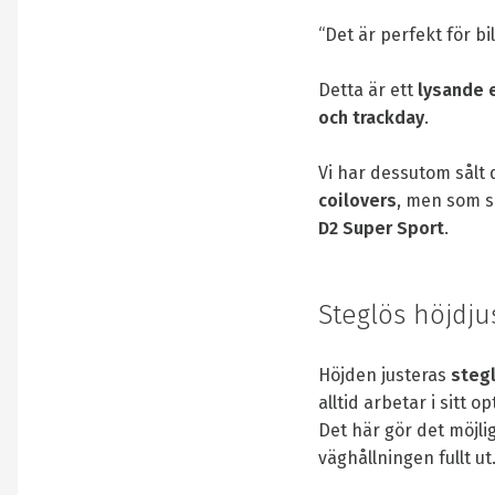
“Det är perfekt för bi
Detta är ett
lysande 
och trackday
.
Vi har dessutom sålt d
coilovers
, men som 
D2 Super Sport
.
Steglös höjdju
Höjden justeras
steg
alltid arbetar i sitt o
Det här gör det möjli
väghållningen fullt ut