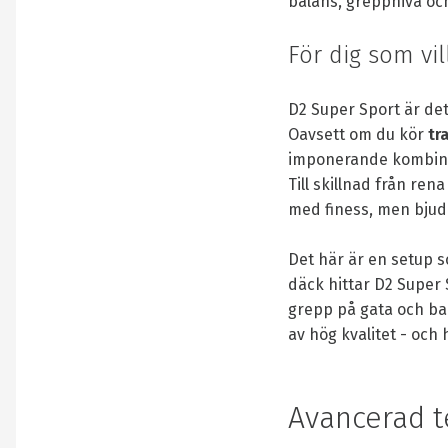
balans, greppnivå och 
För dig som vill
D2 Super Sport är det 
Oavsett om du kör
tr
imponerande kombin
Till skillnad från re
med finess, men bjud
Det här är en setup 
däck hittar D2 Super 
grepp på gata och b
av hög kvalitet - och 
Avancerad t