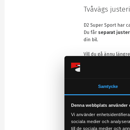
Tvåvägs justeri
D2 Super Sport har c
Du får
separat juste
din bil.
Vill du gå ännu längre
Det finns möjlighet at
kontakta oss för offer
Båda justerskruvarna h
Samtycke
dämparna.
Denna webbplats använder 
Ett levande be
Vi använder enhetsidentifierar
sociala medier och analysera 
till de sociala medier och a
När
Alx Danielsson
, 