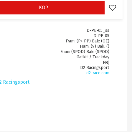
KÖP
Lägg till i 
D-PE-05_ss
D-PE-05
Fram: (P+ PP) Bak: (OE)
Fram: (9) Bak: ()
Fram: (SPOD) Bak: (SPOD)
Gatkit / Trackday
Nej
D2 Racingsport
d2-race.com
D2 Racingsport