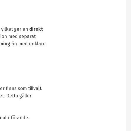
vilket ger en
direkt
ation med separat
rning
än med enklare
finns som tillval).
t. Detta gäller
inalutförande.