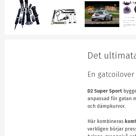
Det ultimat
En gatcoilove
D2 Super Sport
bygge
anpassad för gatan
och dämpkurvor.
Här kombineras
komf
verkligen börjar pres