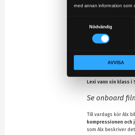
med annan information som du 
fram ett chassi till d
Bilen skulle
vinna sin
S
Alexia “Lexi” Daniel
Nödvändig
a
m
Med Alx gedigna erfa
t
dämparteknik
, landa
y
gatkomfort och race
c
AVVISA
k
e
Resultatet?
s
Lexi vann sin klass i
v
a
Se onboard fi
l
Till vardags kör Alx b
kompressionen och 
som Alx beskriver det