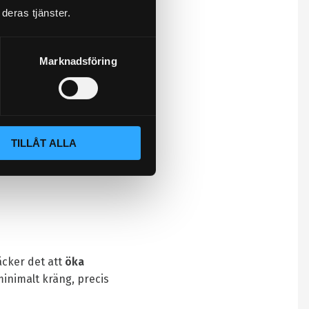
deras tjänster.
14-åriga dotter,
Marknadsföring
sortiment och
sen mellan
TILLÅT ALLA
äcker det att
öka
minimalt kräng, precis