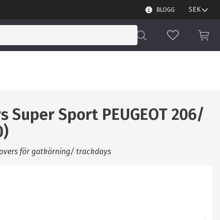
BLOGG
FAVORITER
KUN
ers Super Sport PEUGEOT 206/
0)
lovers för gatkörning/ trackdays