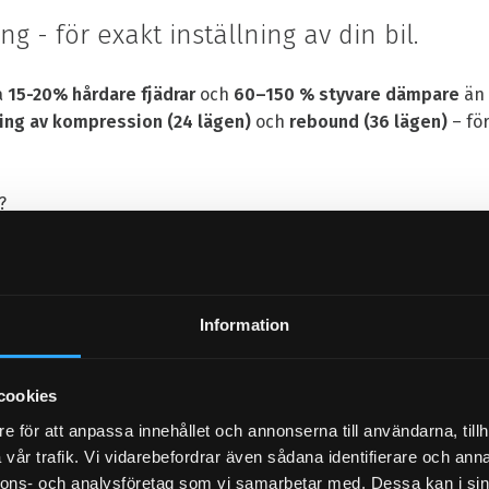
ng - för exakt inställning av din bil.
a
15-20
%
hårdare fjädrar
och
60–150 % styvare dämpare
än 
ring av kompression (24 lägen)
och
rebound (36 lägen)
– för
?
t uppgradera till
3-vägs justering (låg/högfarts-kompress
t.
ar tydliga klicklägen, så du alltid vet var du befinner dig nä
Information
cookies
vis på hur välbalanserad D2 Super Sport
e för att anpassa innehållet och annonserna till användarna, tillh
vår trafik. Vi vidarebefordrar även sådana identifierare och anna
nnons- och analysföretag som vi samarbetar med. Dessa kan i sin
professionell racingförare och tidigare F1-testförare, kontakt