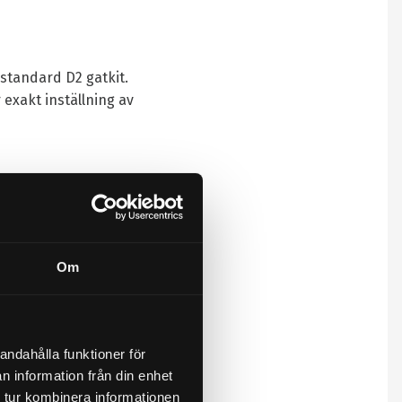
standard D2 gatkit.
 exakt inställning av
ion samt rebound)
–
r du finjusterar
Om
 är
andahålla funktioner för
n information från din enhet
 tur kombinera informationen
ade oss för att ta