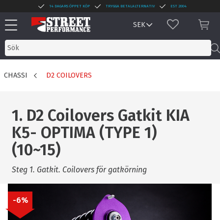
14 DAGARS ÖPPET KÖP
TRYGGA BETALALTERNATIV
EST 2004
Meny
FAVORITER
KUN
CHASSI
D2 COILOVERS
1. D2 Coilovers Gatkit KIA
K5- OPTIMA (TYPE 1)
(10~15)
Steg 1. Gatkit. Coilovers för gatkörning
6
%