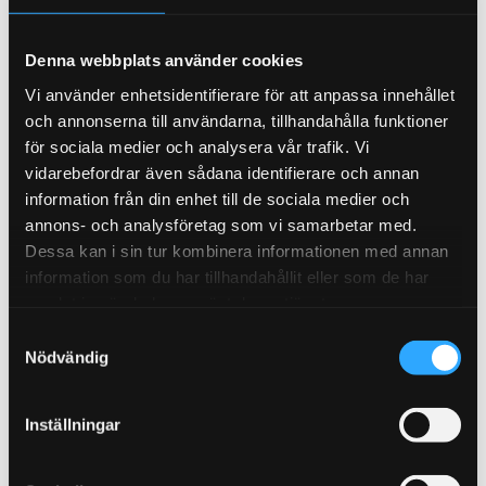
Avlasta pillowball-lagret och fjädern
Denna webbplats använder cookies
Vi använder enhetsidentifierare för att anpassa innehållet
Topplagringstyper
och annonserna till användarna, tillhandahålla funktioner
för sociala medier och analysera vår trafik. Vi
vidarebefordrar även sådana identifierare och annan
P+
: Standard på McPherson-ben på Gatkiten.
information från din enhet till de sociala medier och
Gummivulkad pillowball som minskar vägljud.
annons- och analysföretag som vi samarbetar med.
Camberjusterbar för det mesta. Väldigt lite
Dessa kan i sin tur kombinera informationen med annan
underhåll.
information som du har tillhandahållit eller som de har
R
: Kullager, underhållsfri. Liknar originalbilens
samlat in när du har använt deras tjänster.
känsla. Ingen camberjustering.
S
P
: Standard på McPherson-ben på Sport &
Nödvändig
a
racingkiten. Pillowball-lager. Distinkt känsla, något
m
mindre komfort. Oftast camberjusterbar. Väldigt
t
Inställningar
lite underhåll.
y
A
: För bilar med A-arm fram. Camber justeras via
c
länkarmarna och ej i topplagringen.