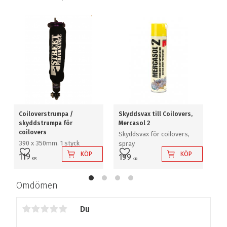
Coiloverstrumpa /
Skyddsvax till Coilovers,
Kö
skyddstrumpa för
Mercasol 2
kö
coilovers
Skyddsvax för coilovers,
Til
390 x 350mm. 1 styck
spray
2 
KÖP
KÖP
119
199
Lägg till i favoriter
Lägg till i favoriter
L
KR
KR
Omdömen
Du