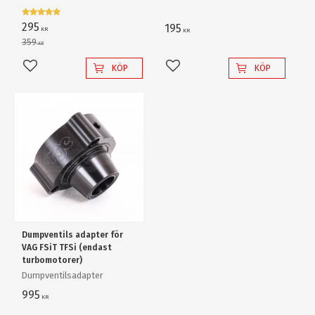
reflektorlins och krossar
enkelt en "80W" backlampa
295
195
KR
KR
av "värsta versionen"!
359
KR
KÖP
KÖP
Lägg till i favoriter
Lägg till i favoriter
Dumpventils adapter för
VAG FSiT TFSi (endast
turbomotorer)
Dumpventilsadapter
995
KR