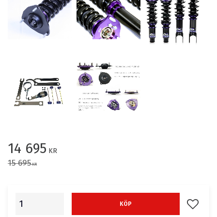
Nedsatt pris:
14 695
KR
Ordinarie pris:
15 695
KR
Lägg till
KÖP