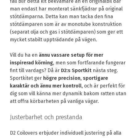
fall blir detta kit bekvämare än en originalbil där
man endast har monterat sänkfjädrar på original
stötdämparna. Detta kan man tacka den fina
stötdämparen som är av monotube konstruktion
(separat olja och gas i stötdämparen) som ger ett
mycket stabilt uppträdande på vägen.
Vill du ha en
ännu vassare setup för mer
inspirerad körning
, men som fortfarande fungerar
fint till vardags? Då är
D2:s Sportkit
nästa steg.
Sportkitet ger
högre precision, sportigare
karaktär och ännu mer kontroll
, och är perfekt för
dig som vill känna mer dynamik bakom ratten utan
att offra körbarheten på vanliga vägar.
Justerbarhet och prestanda
D2 Coilovers erbjuder individuell justering på alla