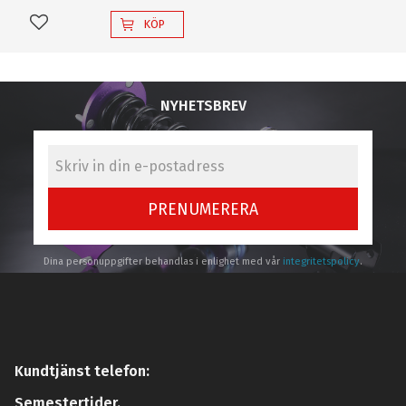
KÖP
Lägg till i favoriter
NYHETSBREV
PRENUMERERA
Dina personuppgifter behandlas i enlighet med vår
integritetspolicy
.
Kundtjänst telefon:
Semestertider.