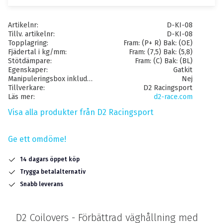
Artikelnr
D-KI-08
Tillv. artikelnr
D-KI-08
Topplagring
Fram: (P+ R) Bak: (OE)
Fjädertal i kg/mm
Fram: (7,5) Bak: (5,8)
Stötdämpare
Fram: (C) Bak: (BL)
Egenskaper
Gatkit
Manipuleringsbox inkluderat
Nej
Tillverkare
D2 Racingsport
Läs mer
d2-race.com
Visa alla produkter från D2 Racingsport
Ge ett omdöme!
14 dagars öppet köp
Trygga betalalternativ
Snabb leverans
D2 Coilovers - Förbättrad väghållning med