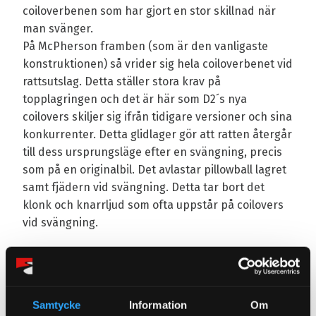
coiloverbenen som har gjort en stor skillnad när
man svänger.
På McPherson framben (som är den vanligaste
konstruktionen) så vrider sig hela coiloverbenet vid
rattsutslag. Detta ställer stora krav på
topplagringen och det är här som D2´s nya
coilovers skiljer sig ifrån tidigare versioner och sina
konkurrenter. Detta glidlager gör att ratten återgår
till dess ursprungsläge efter en svängning, precis
som på en originalbil. Det avlastar pillowball lagret
samt fjädern vid svängning. Detta tar bort det
klonk och knarrljud som ofta uppstår på coilovers
vid svängning.
Minska oljud och klonkljud på sämre
vägunderlag
Ge ratten en naturlig återgång till centrum efter
Samtycke
Information
Om
svängning