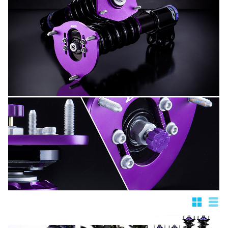
Rutnätsv
List