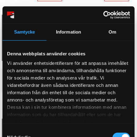
Samtycke
Information
Om
Denna webbplats använder cookies
Vi använder enhetsidentifierare för att anpassa innehållet
och annonserna till användarna, tillhandahålla funktioner
D2 Fälgar HS-21
D2 Fälgar HS-22
för sociala medier och analysera vår trafik. Vi
13 995
13 995
vidarebefordrar även sådana identifierare och annan
KR
KR
information från din enhet till de sociala medier och
annons- och analysföretag som vi samarbetar med.
KÖP
KÖP
Lägg till i favoriter
Lägg till i favoriter
Dessa kan i sin tur kombinera informationen med annan
information som du har tillhandahållit eller som de har
samlat in när du har använt deras tjänster.
S