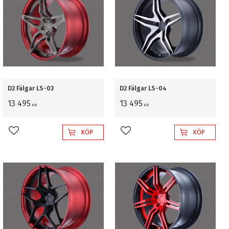
D2 Fälgar LS-03
D2 Fälgar LS-04
13 495
13 495
KR
KR
KÖP
KÖP
Lägg till i favoriter
Lägg till i favoriter