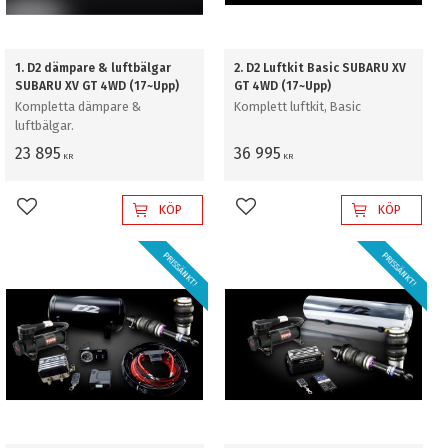
1. D2 dämpare & luftbälgar
2. D2 Luftkit Basic SUBARU XV
SUBARU XV GT 4WD (17~Upp)
GT 4WD (17~Upp)
Kompletta dämpare &
Komplett luftkit, Basic
luftbälgar.
23 895
36 995
KR
KR
KÖP
KÖP
Lägg till i favoriter
Lägg till i favoriter
PRISSÄNKT!
PRISSÄNKT!