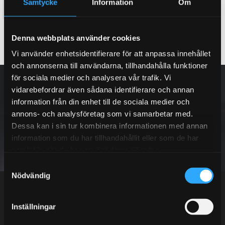
Samtycke
Information
Om
53 995
65 795
KR
KR
KÖP
KÖP
Lägg till i favoriter
Lägg till i favoriter
Denna webbplats använder cookies
Vi använder enhetsidentifierare för att anpassa innehållet
och annonserna till användarna, tillhandahålla funktioner
för sociala medier och analysera vår trafik. Vi
NYHETSBREV
vidarebefordrar även sådana identifierare och annan
information från din enhet till de sociala medier och
annons- och analysföretag som vi samarbetar med.
Dessa kan i sin tur kombinera informationen med annan
PRENUMERERA
information som du har tillhandahållit eller som de har
samlat in när du har använt deras tjänster.
S
Dina personuppgifter behandlas i enlighet med vår
integritetspolicy
.
Nödvändig
a
m
t
Inställningar
y