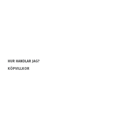
HUR HANDLAR JAG?
KÖPVILLKOR
INTEGRITETSPOLICY
COOKIES
REKLAMATION OCH RETUR