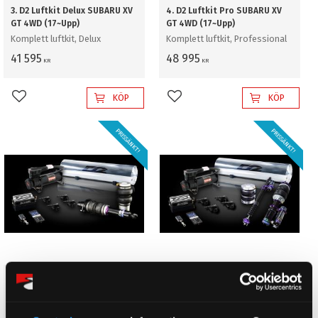
3. D2 Luftkit Delux SUBARU XV
4. D2 Luftkit Pro SUBARU XV
GT 4WD (17~Upp)
GT 4WD (17~Upp)
Komplett luftkit, Delux
Komplett luftkit, Professional
41 595
48 995
KR
KR
KÖP
KÖP
Lägg till i favoriter
Lägg till i favoriter
PRISSÄNKT!
PRISSÄNKT!
5. D2 Luftkit Gold SUBARU XV
6. D2 Luftkit Diamond SUBARU
GT 4WD (17~Upp)
XV GT 4WD (17~Upp)
Komplett luftkit, Gold
Komplett luftkit, Diamond