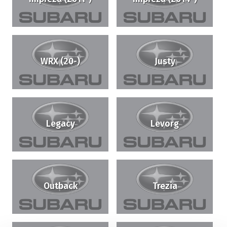
WRX (20-)
Justy
Legacy
Levorg
Outback
Trezia