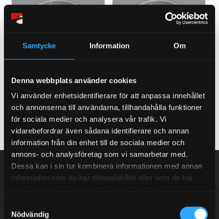
Tribeca
XV (12-)
Samtycke
Information
Om
Denna webbplats använder cookies
XV (17-)
Vi använder enhetsidentifierare för att anpassa innehållet
och annonserna till användarna, tillhandahålla funktioner
för sociala medier och analysera vår trafik. Vi
vidarebefordrar även sådana identifierare och annan
information från din enhet till de sociala medier och
annons- och analysföretag som vi samarbetar med.
NYHETSBREV
Dessa kan i sin tur kombinera informationen med annan
information som du har tillhandahållit eller som de har
samlat in när du har använt deras tjänster.
S
Nödvändig
a