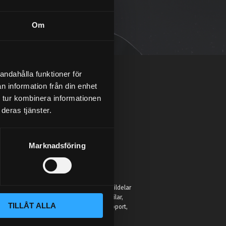
Om
andahålla funktioner för
n information från din enhet
 tur kombinera informationen
deras tjänster.
Marknadsföring
:
 Street Performance hittar du inte bara bildelar
r för att hjälpa entusiaster förbättra sina bilar,
TILLÅT ALLA
eller hobbyprojekt. Vi erbjuder kunnig support,
jänst som faktiskt kan bilar.