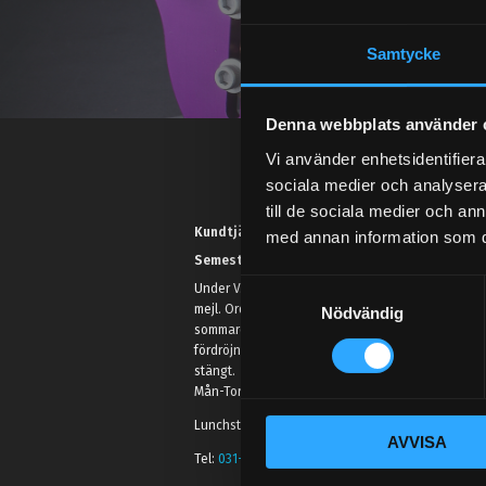
Samtycke
Denna webbplats använder 
Vi använder enhetsidentifierar
sociala medier och analysera 
till de sociala medier och a
Kundtjänst telefon:
med annan information som du 
Semestertider.
S
Under V.27 - V.33 nås vi enbart på
mejl. Ordrar skickas under
Nödvändig
a
sommaren men med viss
m
fördröjning. 2/7 -9/7 är det helt
t
stängt.
y
Mån-Tors: 10:30-15:00
c
Lunchstängt 12:00-13:00
AVVISA
k
Tel:
031- 51 66 60
e