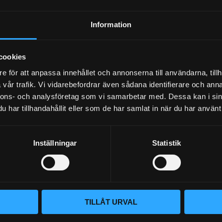
Dina personuppgifter behandlas i enlighet med vår
integritetspolicy
.
Information
cookies
e för att anpassa innehållet och annonserna till användarna, tillh
vår trafik. Vi vidarebefordrar även sådana identifierare och anna
nnons- och analysföretag som vi samarbetar med. Dessa kan i sin
har tillhandahållit eller som de har samlat in när du har använt 
Inställningar
Statistik
BLOGG
KUNSKAPSCENTER
VÅR AFFÄRSIDÉ ÄR ENKEL
KONTAKTA OSS
Vi lever och andas prestanda. Hos
KUNDTJÄNST
– du hittar rätt bildelar. Vi brinne
TILLÅT URVAL
oavsett om det gäller bana, gata 
MINA SIDOR
beprövade produkter och en kundt