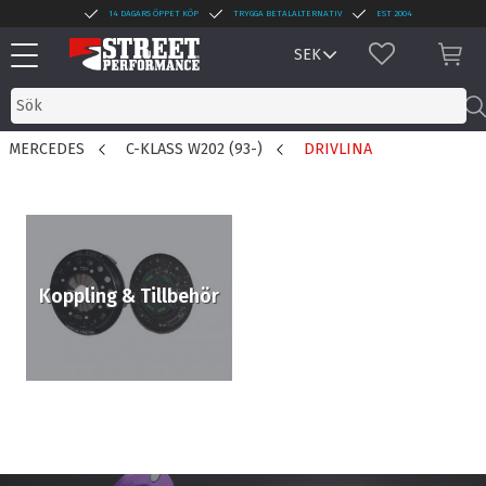
14 DAGARS ÖPPET KÖP
TRYGGA BETALALTERNATIV
EST 2004
Meny
FAVORITER
KUN
MERCEDES
C-KLASS W202 (93-)
DRIVLINA
Koppling & Tillbehör