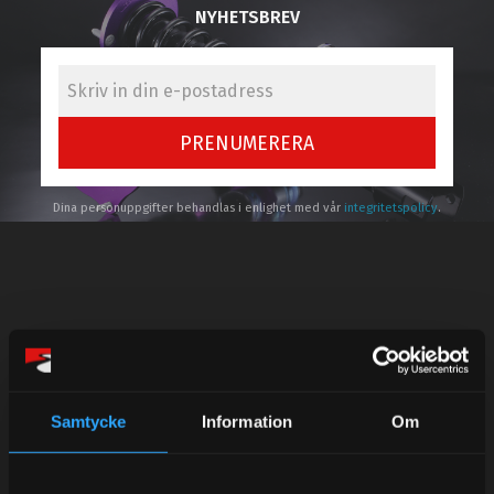
NYHETSBREV
PRENUMERERA
Dina personuppgifter behandlas i enlighet med vår
integritetspolicy
.
Kundtjänst telefon:
Semestertider.
Under V.27 - V.33 nås vi enbart på mejl. Ordrar skickas
Samtycke
Information
Om
under sommaren men med viss fördröjning. 2/7 -9/7 är
det helt stängt.