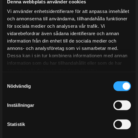
Mån-Tors: 10:30-15:00
Denna webbplats använder cookies
Vi använder enhetsidentifierare för att anpassa innehållet
Lunchstängt 12:00-13:00
och annonserna till användarna, tillhandahålla funktioner
för sociala medier och analysera vår trafik. Vi
Tel:
031- 51 66 60
vidarebefordrar även sådana identifierare och annan
E-post:
info@streetperformance.se
information från din enhet till de sociala medier och
annons- och analysföretag som vi samarbetar med.
Dessa kan i sin tur kombinera informationen med annan
information som du har tillhandahållit eller som de har
samlat in när du har använt deras tjänster.
S
BLOGG
Nödvändig
a
KUNSKAPSCENTER
m
t
KONTAKTA OSS
Inställningar
y
KUNDTJÄNST
c
k
Statistik
MINA SIDOR
e