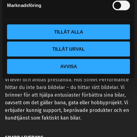
s
Marknadsföring
v
a
l
TILLÅT ALLA
TILLÅT URVAL
AVVISA
VÅR AFFÄRSIDÉ ÄR ENKEL:
Vi lever och andas prestanda. Hos Street Performance
hittar du inte bara bildelar – du hittar rätt bildelar. Vi
brinner för att hjälpa entusiaster förbättra sina bilar,
oavsett om det gäller bana, gata eller hobbyprojekt. Vi
erbjuder kunnig support, beprövade produkter och en
kundtjänst som faktiskt kan bilar.