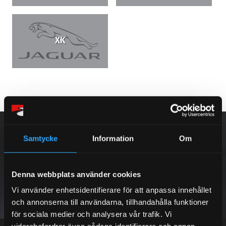
XK
NYHETSBREV
Samtycke
Information
Om
Denna webbplats använder cookies
PRENUMERERA
Vi använder enhetsidentifierare för att anpassa innehållet
och annonserna till användarna, tillhandahålla funktioner
Dina personuppgifter behandlas i enlighet med vår
integritetspolicy
.
för sociala medier och analysera vår trafik. Vi