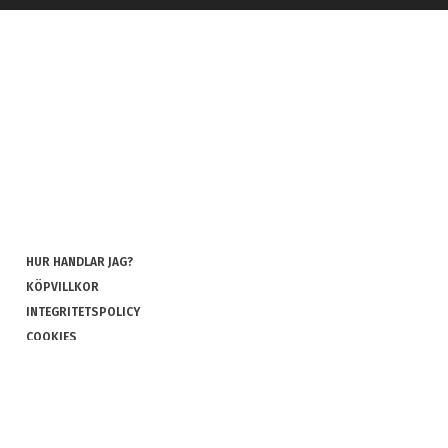
HUR HANDLAR JAG?
KÖPVILLKOR
INTEGRITETSPOLICY
COOKIES
REKLAMATION OCH RETUR