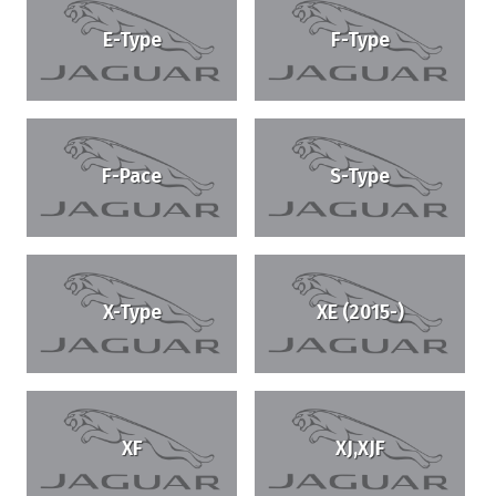
E-Type
F-Type
F-Pace
S-Type
X-Type
XE (2015-)
XF
XJ,XJF