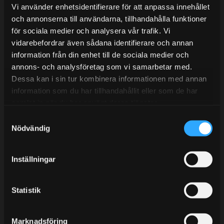
Lunchstängt 12:00-13:00
Vi använder enhetsidentifierare för att anpassa innehållet
och annonserna till användarna, tillhandahålla funktioner
Tel:
031- 51 66 60
för sociala medier och analysera vår trafik. Vi
E-post:
info@streetperformance.se
vidarebefordrar även sådana identifierare och annan
information från din enhet till de sociala medier och
annons- och analysföretag som vi samarbetar med.
Dessa kan i sin tur kombinera informationen med annan
information som du har tillhandahållit eller som de har
samlat in när du har använt deras tjänster.
BLOGG
S
KUNSKAPSCENTER
Nödvändig
a
m
KONTAKTA OSS
t
Inställningar
KUNDTJÄNST
y
c
MINA SIDOR
k
Statistik
e
s
Marknadsföring