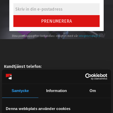
PRENUMERERA
Dina personuppgifter behandlas i enlighet med vår
integritetspolicy
.
Kundtjänst telefon:
Semestertider.
Under V.27 - V.33 nås vi enbart på mejl. Ordrar skickas
under sommaren men med viss fördröjning. 2/7 -9/7 är
Samtycke
Information
Om
det helt stängt.
Mån-Tors: 10:30-15:00
Denna webbplats använder cookies