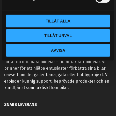
v
a
l
TILLÅT ALLA
TILLÅT URVAL
VÅR AFFÄRSIDÉ ÄR ENKEL:
AVVISA
Vi lever och andas prestanda. Hos Street Performance
hittar du inte bara bildelar – du hittar rätt bildelar. Vi
brinner för att hjälpa entusiaster förbättra sina bilar,
oavsett om det gäller bana, gata eller hobbyprojekt. Vi
erbjuder kunnig support, beprövade produkter och en
kundtjänst som faktiskt kan bilar.
SNABB LEVERANS