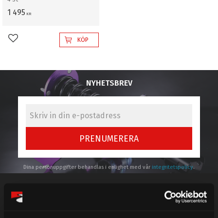
1 495
KR
KÖP
Lägg till i favoriter
NYHETSBREV
PRENUMERERA
Dina personuppgifter behandlas i enlighet med vår
integritetspolicy
.