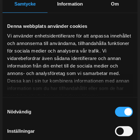
Samtycke
Information
Om
Kundtjänst telefon:
Semestertider.
Denna webbplats använder cookies
Under V.27 - V.33 nås vi enbart på mejl. Ordrar skickas
under sommaren men med viss fördröjning. 2/7 -9/7 är
Vi använder enhetsidentifierare för att anpassa innehållet
det helt stängt.
och annonserna till användarna, tillhandahålla funktioner
Mån-Tors: 10:30-15:00
för sociala medier och analysera vår trafik. Vi
vidarebefordrar även sådana identifierare och annan
Lunchstängt 12:00-13:00
information från din enhet till de sociala medier och
annons- och analysföretag som vi samarbetar med.
Tel:
031- 51 66 60
Dessa kan i sin tur kombinera informationen med annan
information som du har tillhandahållit eller som de har
E-post:
info@streetperformance.se
samlat in när du har använt deras tjänster.
S
Nödvändig
a
m
t
Inställningar
BLOGG
y