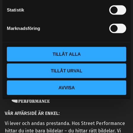
KUNSKAPSCENTER
c
k
Statistik
KONTAKTA OSS
e
KUNDTJÄNST
s
Marknadsföring
v
MINA SIDOR
a
l
TILLÅT ALLA
TILLÅT URVAL
AVVISA
VÅR AFFÄRSIDÉ ÄR ENKEL:
Vi lever och andas prestanda. Hos Street Performance
hittar du inte bara bildelar – du hittar rätt bildelar. Vi