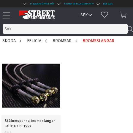
14 DAGARS ÖPPET KÖP
TRYGGA BETALALTERNATIV
EST 2004
Meny
FAVORITER
KUN
SKODA
FELICIA
BROMSAR
BROMSSLANGAR
Stålomspunna bromsslangar
Felicia 1.6i 1997
4 st