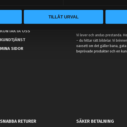
BLOGG
TILLÅT URVAL
KUNSKAPSCENTER
VÅR AFFÄRSIDÉ ÄR ENKEL
KONTAKTA OSS
Vi lever och andas prestanda. Hos
KUNDTJÄNST
– du hittar rätt bildelar. Vi brinne
oavsett om det gäller bana, gata 
MINA SIDOR
beprövade produkter och en kundt
SNABBA RETURER
SÄKER BETALNING