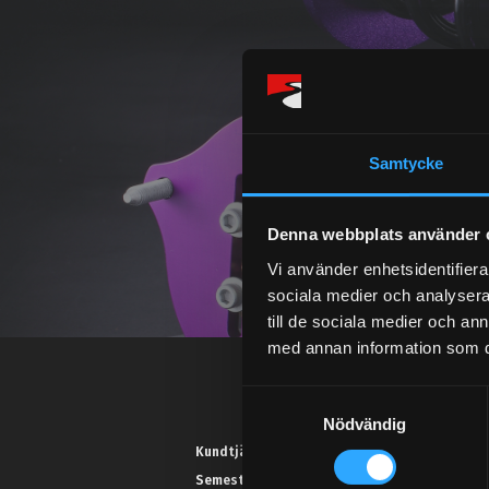
Samtycke
Denna webbplats använder 
Vi använder enhetsidentifierar
sociala medier och analysera 
till de sociala medier och a
med annan information som du 
S
Nödvändig
a
m
Kundtjänst telefon:
t
Semestertider.