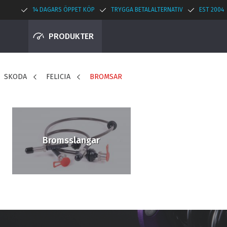
14 DAGARS ÖPPET KÖP
TRYGGA BETALALTERNATIV
EST 2004
PRODUKTER
SKODA
FELICIA
BROMSAR
Bromsslangar