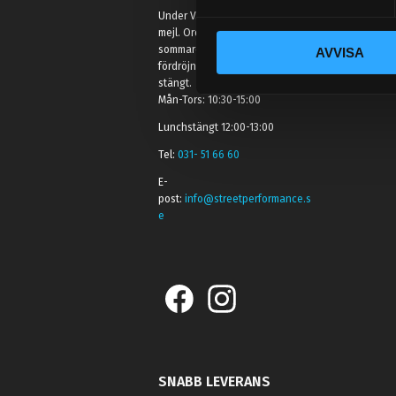
y
Under V.27 - V.33 nås vi enbart på
c
mejl. Ordrar skickas under
sommaren men med viss
AVVISA
k
fördröjning. 2/7 -9/7 är det helt
e
stängt.
s
Mån-Tors: 10:30-15:00
v
Lunchstängt 12:00-13:00
a
Tel:
031- 51 66 60
l
E-
post:
info@streetperformance.s
e
SNABB LEVERANS