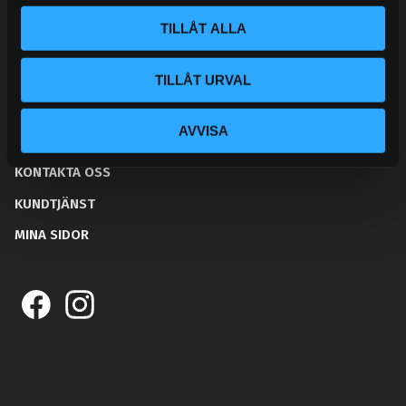
l
TILLÅT ALLA
TILLÅT URVAL
BLOGG
AVVISA
KUNSKAPSCENTER
KONTAKTA OSS
KUNDTJÄNST
MINA SIDOR