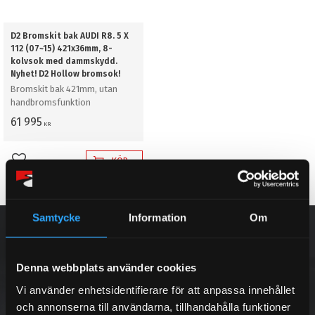
D2 Bromskit bak AUDI R8. 5 X
112 (07~15) 421x36mm, 8-
kolvsok med dammskydd.
Nyhet! D2 Hollow bromsok!
Bromskit bak 421mm, utan
handbromsfunktion
61 995
KR
KÖP
Lägg till i favoriter
Samtycke
Information
Om
NYHETSBREV
Denna webbplats använder cookies
Vi använder enhetsidentifierare för att anpassa innehållet
PRENUMERERA
och annonserna till användarna, tillhandahålla funktioner