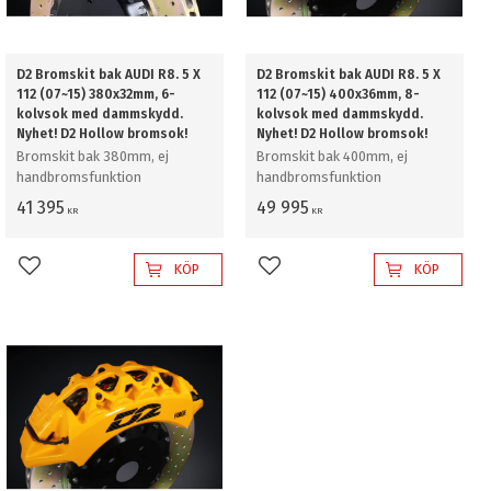
D2 Bromskit bak AUDI R8. 5 X
D2 Bromskit bak AUDI R8. 5 X
112 (07~15) 380x32mm, 6-
112 (07~15) 400x36mm, 8-
kolvsok med dammskydd.
kolvsok med dammskydd.
Nyhet! D2 Hollow bromsok!
Nyhet! D2 Hollow bromsok!
Bromskit bak 380mm, ej
Bromskit bak 400mm, ej
handbromsfunktion
handbromsfunktion
41 395
49 995
KR
KR
KÖP
KÖP
Lägg till i favoriter
Lägg till i favoriter