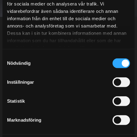
för sociala medier och analysera vår trafik. Vi
vidarebefordrar även sådana identifierare och annan
Dina personuppgifter behandlas i enlighet med vår
integritetspolicy
.
information från din enhet till de sociala medier och
annons- och analysföretag som vi samarbetar med.
Dessa kan i sin tur kombinera informationen med annan
information som du har tillhandahållit eller som de har
samlat in när du har använt deras tjänster.
Kundtjänst telefon:
S
Semestertider.
Nödvändig
a
Under V.27 - V.33 nås vi enbart på mejl. Ordrar skickas
m
under sommaren men med viss fördröjning. 2/7 -9/7 är
t
Inställningar
det helt stängt.
y
c
Mån-Tors: 10:30-15:00
k
Statistik
Lunchstängt 12:00-13:00
e
s
Tel:
031- 51 66 60
Marknadsföring
v
a
E-post:
info@streetperformance.se