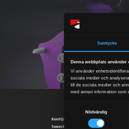
Samtycke
Denna webbplats använder 
Vi använder enhetsidentifierar
sociala medier och analysera 
till de sociala medier och a
med annan information som du 
S
Nödvändig
a
m
Kundtjänst telefon:
t
Semestertider.