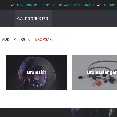
14 DAGARS ÖPPET KÖP
TRYGGA BETALALTERNATIV
EST 2004
PRODUKTER
AUDI
R8
BROMSAR
Bromskit
Bromsslangar