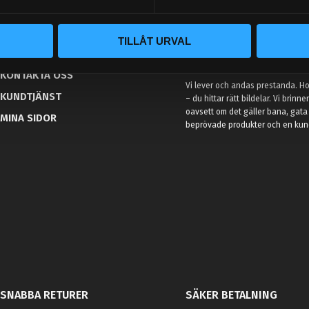
BLOGG
TILLÅT URVAL
KUNSKAPSCENTER
VÅR AFFÄRSIDÉ ÄR ENKEL
KONTAKTA OSS
Vi lever och andas prestanda. Hos
KUNDTJÄNST
– du hittar rätt bildelar. Vi brinne
oavsett om det gäller bana, gata 
MINA SIDOR
beprövade produkter och en kundt
SNABBA RETURER
SÄKER BETALNING