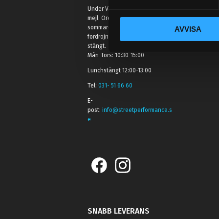
y
Under V.27 - V.33 nås vi enbart på
c
mejl. Ordrar skickas under
sommaren men med viss
AVVISA
k
fördröjning. 2/7 -9/7 är det helt
e
stängt.
s
Mån-Tors: 10:30-15:00
v
Lunchstängt 12:00-13:00
a
Tel:
031- 51 66 60
l
E-
post:
info@streetperformance.s
e
SNABB LEVERANS