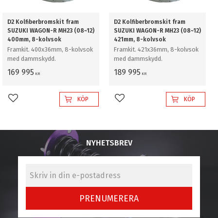
D2 Kolfiberbromskit fram
D2 Kolfiberbromskit fram
SUZUKI WAGON-R MH23 (08~12)
SUZUKI WAGON-R MH23 (08~12)
400mm, 8-kolvsok
421mm, 8-kolvsok
Framkit. 400x36mm, 8-kolvsok
Framkit. 421x36mm, 8-kolvsok
med dammskydd.
med dammskydd.
169 995
189 995
KR
KR
KÖP
KÖP
Lägg till i favoriter
Lägg till i favoriter
NYHETSBREV
PRENUMERERA