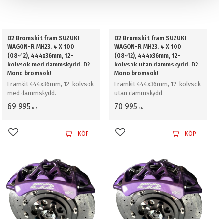
D2 Bromskit fram SUZUKI
D2 Bromskit fram SUZUKI
WAGON-R MH23. 4 X 100
WAGON-R MH23. 4 X 100
(08~12), 444x36mm, 12-
(08~12), 444x36mm, 12-
kolvsok med dammskydd. D2
kolvsok utan dammskydd. D2
Mono bromsok!
Mono bromsok!
Framkit 444x36mm, 12-kolvsok
Framkit 444x36mm, 12-kolvsok
med dammskydd.
utan dammskydd
69 995
70 995
KR
KR
KÖP
KÖP
Lägg till i favoriter
Lägg till i favoriter