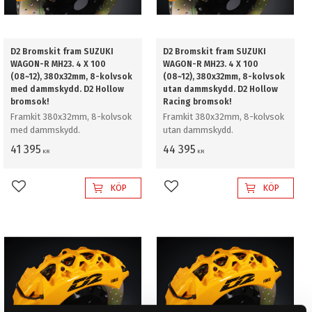
D2 Bromskit fram SUZUKI
D2 Bromskit fram SUZUKI
WAGON-R MH23. 4 X 100
WAGON-R MH23. 4 X 100
(08~12), 380x32mm, 8-kolvsok
(08~12), 380x32mm, 8-kolvsok
med dammskydd. D2 Hollow
utan dammskydd. D2 Hollow
bromsok!
Racing bromsok!
Framkit 380x32mm, 8-kolvsok
Framkit 380x32mm, 8-kolvsok
med dammskydd.
utan dammskydd.
41 395
44 395
KR
KR
KÖP
KÖP
Lägg till i favoriter
Lägg till i favoriter