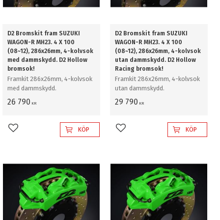
D2 Bromskit fram SUZUKI
D2 Bromskit fram SUZUKI
WAGON-R MH23. 4 X 100
WAGON-R MH23. 4 X 100
(08~12), 286x26mm, 4-kolvsok
(08~12), 286x26mm, 4-kolvsok
med dammskydd. D2 Hollow
utan dammskydd. D2 Hollow
bromsok!
Racing bromsok!
Framkit 286x26mm, 4-kolvsok
Framkit 286x26mm, 4-kolvsok
med dammskydd.
utan dammskydd.
26 790
29 790
KR
KR
KÖP
KÖP
Lägg till i favoriter
Lägg till i favoriter