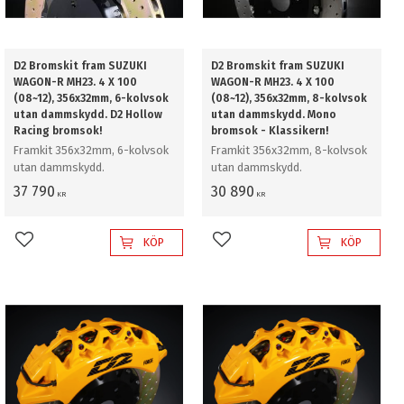
D2 Bromskit fram SUZUKI
D2 Bromskit fram SUZUKI
WAGON-R MH23. 4 X 100
WAGON-R MH23. 4 X 100
(08~12), 356x32mm, 6-kolvsok
(08~12), 356x32mm, 8-kolvsok
utan dammskydd. D2 Hollow
utan dammskydd. Mono
Racing bromsok!
bromsok - Klassikern!
Framkit 356x32mm, 6-kolvsok
Framkit 356x32mm, 8-kolvsok
utan dammskydd.
utan dammskydd.
37 790
30 890
KR
KR
KÖP
KÖP
Lägg till i favoriter
Lägg till i favoriter