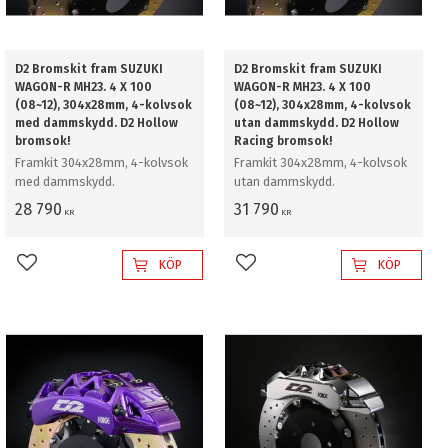
D2 Bromskit fram SUZUKI
D2 Bromskit fram SUZUKI
WAGON-R MH23. 4 X 100
WAGON-R MH23. 4 X 100
(08~12), 304x28mm, 4-kolvsok
(08~12), 304x28mm, 4-kolvsok
med dammskydd. D2 Hollow
utan dammskydd. D2 Hollow
bromsok!
Racing bromsok!
Framkit 304x28mm, 4-kolvsok
Framkit 304x28mm, 4-kolvsok
med dammskydd.
utan dammskydd.
28 790
31 790
KR
KR
KÖP
KÖP
Lägg till i favoriter
Lägg till i favoriter