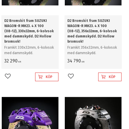
D2 Bromskit fram SUZUKI
D2 Bromskit fram SUZUKI
WAGON-R MH23. 4 X 100
WAGON-R MH23. 4 X 100
(08~12), 330x32mm, 6-kolvsok
(08~12), 356x32mm, 6-kolvsok
med dammskydd. D2 Hollow
med dammskydd. D2 Hollow
bromsok!
bromsok!
Framkit 330x32mm, 6-kolvsok
Framkit 356x32mm, 6-kolvsok
med dammskydd.
med dammskydd.
32 290
34 790
KR
KR
KÖP
KÖP
Lägg till i favoriter
Lägg till i favoriter