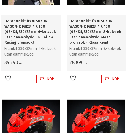
D2 Bromskit fram SUZUKI
D2 Bromskit fram SUZUKI
WAGON-R MH23. 4 X 100
WAGON-R MH23. 4 X 100
(08~12), 330X32mm, 6-kolvsok
(08~12), 330X32mm, 8-kolvsok
utan dammskydd. D2 Hollow
utan dammskydd. Mono
Racing bromsok!
bromsok - Klassikern!
Framkit 330x32mm, 6-kolvsok
Framkit 330x32mm, 8-kolvsok
utan dammskydd.
utan dammskydd.
35 290
28 890
KR
KR
KÖP
KÖP
Lägg till i favoriter
Lägg till i favoriter