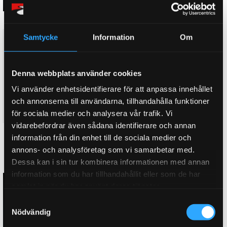
Samtycke
Information
Om
D2 Bromskit fram SUZUKI
D2 Bromskit fram SUZUKI
WAGON-R MH23. 4 X 100
WAGON-R MH23. 4 X 100
(08~12), 400x36mm, 8-kolvsok
(08~12), 400x36mm, 8-kolvsok
med dammskydd. D2 Hollow
utan dammskydd. D2 Hollow
Denna webbplats använder cookies
bromsok!
Racing bromsok!
Framkit 400x36mm, 8-kolvsok
Framkit 400x36mm, 8-kolvsok
Vi använder enhetsidentifierare för att anpassa innehållet
med dammskydd.
utan dammskydd.
och annonserna till användarna, tillhandahålla funktioner
49 995
52 995
KR
KR
för sociala medier och analysera vår trafik. Vi
vidarebefordrar även sådana identifierare och annan
information från din enhet till de sociala medier och
KÖP
KÖP
Lägg till i favoriter
Lägg till i favoriter
annons- och analysföretag som vi samarbetar med.
Dessa kan i sin tur kombinera informationen med annan
information som du har tillhandahållit eller som de har
samlat in när du har använt deras tjänster.
S
Nödvändig
a
m