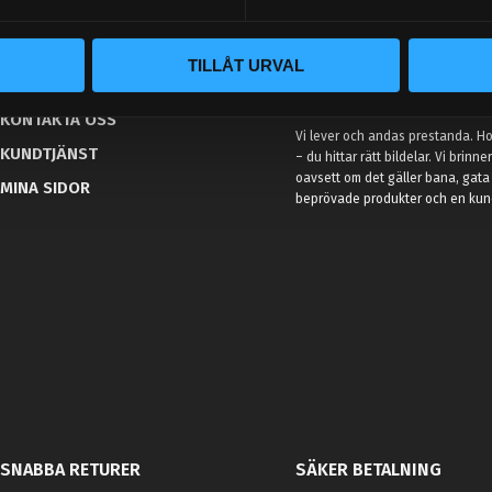
BLOGG
TILLÅT URVAL
KUNSKAPSCENTER
VÅR AFFÄRSIDÉ ÄR ENKEL
KONTAKTA OSS
Vi lever och andas prestanda. Hos
KUNDTJÄNST
– du hittar rätt bildelar. Vi brinne
oavsett om det gäller bana, gata 
MINA SIDOR
beprövade produkter och en kundt
SNABBA RETURER
SÄKER BETALNING