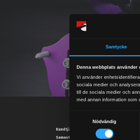
Samtycke
Denna webbplats använder 
Vi använder enhetsidentifierar
sociala medier och analysera 
till de sociala medier och a
med annan information som du 
S
Nödvändig
a
m
Kundtjänst telefon:
t
Semestertider.