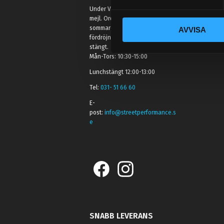
y
Under V.27 - V.33 nås vi enbart på
c
mejl. Ordrar skickas under
sommaren men med viss
AVVISA
k
fördröjning. 2/7 -9/7 är det helt
e
stängt.
s
Mån-Tors: 10:30-15:00
v
Lunchstängt 12:00-13:00
a
Tel:
031- 51 66 60
l
E-
post:
info@streetperformance.s
e
SNABB LEVERANS