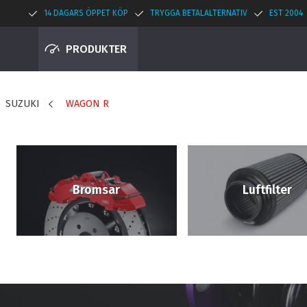
14 DAGARS ÖPPET KÖP
TRYGGA BETALALTERNATIV
EST 2004
PRODUKTER
SUZUKI
WAGON R
Bromsar
Luftfilter