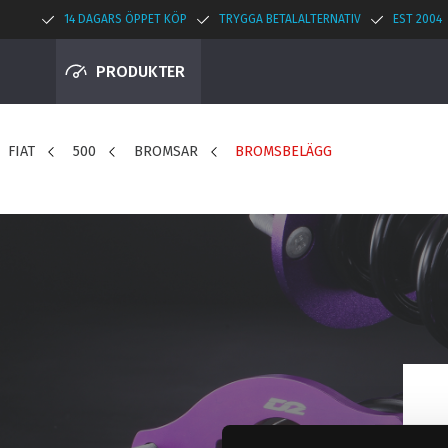
14 DAGARS ÖPPET KÖP
TRYGGA BETALALTERNATIV
EST 2004
PRODUKTER
FIAT
500
BROMSAR
BROMSBELÄGG