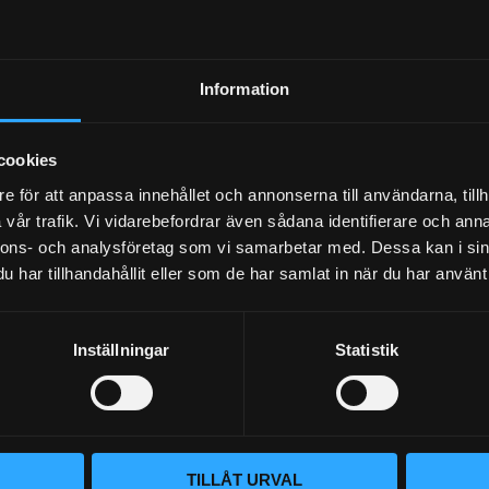
Dina personuppgifter behandlas i enlighet med vår
integritetspolicy
.
Information
cookies
e för att anpassa innehållet och annonserna till användarna, tillh
vår trafik. Vi vidarebefordrar även sådana identifierare och anna
nnons- och analysföretag som vi samarbetar med. Dessa kan i sin
har tillhandahållit eller som de har samlat in när du har använt 
Inställningar
Statistik
BLOGG
KUNSKAPSCENTER
VÅR AFFÄRSIDÉ ÄR ENKEL
KONTAKTA OSS
Vi lever och andas prestanda. Hos
TILLÅT URVAL