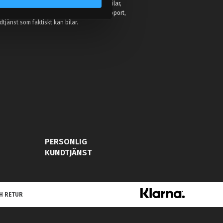
r för att hjälpa entusiaster förbättra sina bilar,
eller hobbyprojekt. Vi erbjuder kunnig support,
jänst som faktiskt kan bilar.
PERSONLIG
KUNDTJÄNST
H RETUR