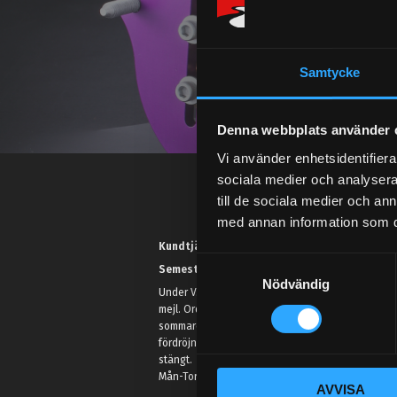
Samtycke
Denna webbplats använder 
Vi använder enhetsidentifierar
sociala medier och analysera 
till de sociala medier och a
med annan information som du 
Kundtjänst telefon:
S
Semestertider.
Nödvändig
a
Under V.27 - V.33 nås vi enbart på
m
mejl. Ordrar skickas under
t
sommaren men med viss
fördröjning. 2/7 -9/7 är det helt
y
stängt.
c
Mån-Tors: 10:30-15:00
AVVISA
k