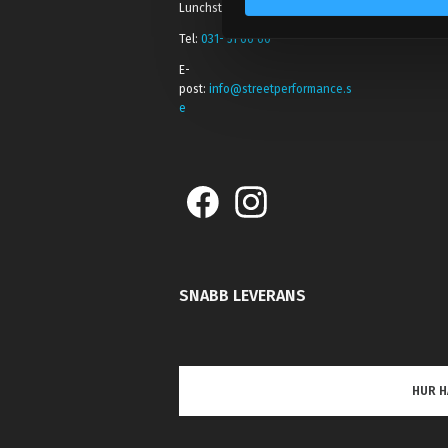
Lunchstängt 12:00-13:00
e
s
Tel:
031- 51 66 60
v
E-
a
post:
info@streetperformance.s
e
l
SNABB LEVERANS
HUR H