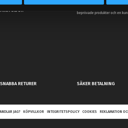
KUNDTJÄNST
– du hittar rätt bildelar. Vi brinne
oavsett om det gäller bana, gata 
MINA SIDOR
beprövade produkter och en kundt
SNABBA RETURER
SÄKER BETALNING
ANDLAR JAG?
KÖPVILLKOR
INTEGRITETSPOLICY
COOKIES
REKLAMATION OC