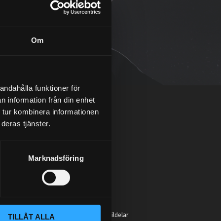
Om
andahålla funktioner för
n information från din enhet
 tur kombinera informationen
deras tjänster.
Marknadsföring
:
 Street Performance hittar du inte bara bildelar
TILLÅT ALLA