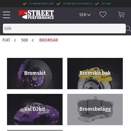
14 DAGARS ÖPPET KÖP
TRYGGA BETALALTERNATIV
EST 2004
Meny
FAVORITER
KUN
FIAT
500
BROMSAR
Bromskit
Bromskit bak
Val D2kit
Bromsbelägg