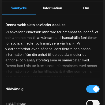
Samtycke
Information
Om
Kundtjänst telefon:
Semestertider.
Denna webbplats använder cookies
Under V.27 - V.33 nås vi enbart på mejl. Ordrar skickas
Vi använder enhetsidentifierare för att anpassa innehållet
under sommaren men med viss fördröjning. 2/7 -9/7 är
och annonserna till användarna, tillhandahålla funktioner
det helt stängt.
för sociala medier och analysera vår trafik. Vi
Mån-Tors: 10:30-15:00
vidarebefordrar även sådana identifierare och annan
information från din enhet till de sociala medier och
Lunchstängt 12:00-13:00
annons- och analysföretag som vi samarbetar med.
Dessa kan i sin tur kombinera informationen med annan
Tel:
031- 51 66 60
information som du har tillhandahållit eller som de har
E-post:
info@streetperformance.se
samlat in när du har använt deras tjänster.
S
Nödvändig
a
m
t
Inställningar