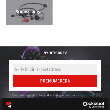
Bromsslangar
NYHETSBREV
PRENUMERERA
Dina personuppgifter behandlas i enlighet med vår
integritetspolicy
.