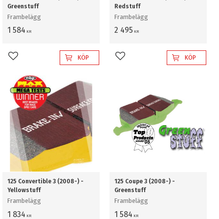
Greenstuff
Redstuff
Frambelägg
Frambelägg
1 584
2 495
KR
KR
KÖP
KÖP
Lägg till i favoriter
Lägg till i favoriter
125 Convertible 3 (2008-) -
125 Coupe 3 (2008-) -
Yellowstuff
Greenstuff
Frambelägg
Frambelägg
1 834
1 584
KR
KR