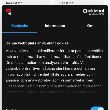
- Greenstuff
- Redstuff
Frambelägg
Frambelägg
1 584
2 495
KR
KR
Samtycke
Information
Om
KÖP
KÖP
Lägg till i favoriter
Lägg till i favoriter
Denna webbplats använder cookies
Vi använder enhetsidentifierare för att anpassa innehållet
och annonserna till användarna, tillhandahålla funktioner
för sociala medier och analysera vår trafik. Vi
vidarebefordrar även sådana identifierare och annan
information från din enhet till de sociala medier och
annons- och analysföretag som vi samarbetar med.
Dessa kan i sin tur kombinera informationen med annan
120 Convertible 2.0 TD (2008-)
120 Coupe 2.0 TD (2007-) -
information som du har tillhandahållit eller som de har
- Yellowstuff
Greenstuff
samlat in när du har använt deras tjänster.
Frambelägg
Frambelägg
S
1 834
1 584
KR
KR