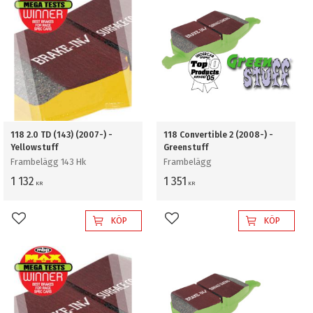
118 2.0 TD (143) (2007-) -
118 Convertible 2 (2008-) -
Yellowstuff
Greenstuff
Frambelägg 143 Hk
Frambelägg
1 132
1 351
KR
KR
KÖP
KÖP
Lägg till i favoriter
Lägg till i favoriter