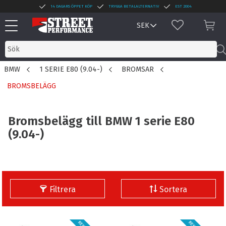
14 DAGARS ÖPPET KÖP
TRYGGA BETALALTERNATIV
EST 2004
Meny
FAVORITER
KUN
BMW
1 SERIE E80 (9.04-)
BROMSAR
BROMSBELÄGG
Bromsbelägg till BMW 1 serie E80
(9.04-)
Filtrera
Sortera