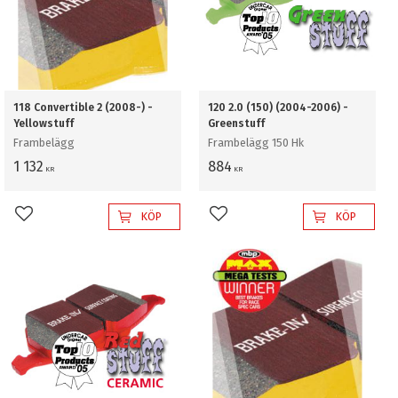
118 Convertible 2 (2008-) -
120 2.0 (150) (2004-2006) -
Yellowstuff
Greenstuff
Frambelägg
Frambelägg 150 Hk
1 132
884
KR
KR
KÖP
KÖP
Lägg till i favoriter
Lägg till i favoriter