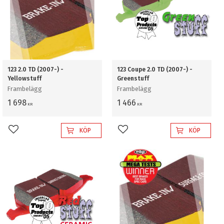
123 2.0 TD (2007-) -
123 Coupe 2.0 TD (2007-) -
Yellowstuff
Greenstuff
Frambelägg
Frambelägg
1 698
1 466
KR
KR
KÖP
KÖP
Lägg till i favoriter
Lägg till i favoriter