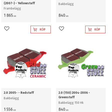
(2007-) - Yellowstuff
Bakbelägg
Frambelägg
1 865
840
KR
KR
KÖP
KÖP
Lägg till i favoriter
Lägg till i favoriter
2.0 2005- - Redstuff
2.0 (150) 2004-2006 -
Greenstuff
Bakbelägg
Bakbelägg 150 Hk
1 556
840
KR
KR