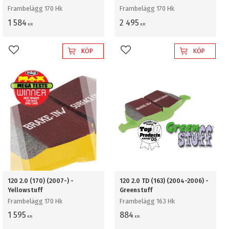
Frambelägg 170 Hk
Frambelägg 170 Hk
1 584
2 495
KR
KR
KÖP
KÖP
Lägg till i favoriter
Lägg till i favoriter
120 2.0 (170) (2007-) -
120 2.0 TD (163) (2004-2006) -
Yellowstuff
Greenstuff
Frambelägg 170 Hk
Frambelägg 163 Hk
1 595
884
KR
KR