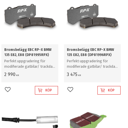
Bromsbelägg EBC RP-X BMW
Bromsbelägg EBC RP-X BMW
135 E82, E88 (DP81995RPX)
135 E82, E88 (DP81996RPX)
Perfekt uppgradering för
Perfekt uppgradering för
modifierade gatbilar/ trackday
modifierade gatbilar/ trackday
/ stint racing - frambelägg -
/ stint racing - bakbelägg -
2 990
3 475
KR
KR
Mått: 163 x 74 x 16mm
Mått: 85 x 76 x 15mm
KÖP
KÖP
Lägg till i favoriter
Lägg till i favoriter