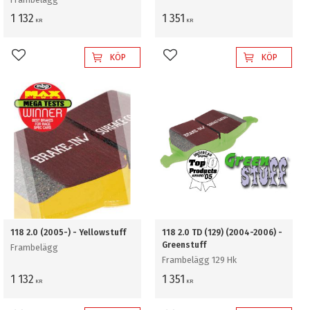
1 132
1 351
KR
KR
KÖP
KÖP
Lägg till i favoriter
Lägg till i favoriter
118 2.0 (2005-) - Yellowstuff
118 2.0 TD (129) (2004-2006) -
Greenstuff
Frambelägg
Frambelägg 129 Hk
1 132
1 351
KR
KR