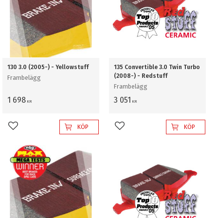
130 3.0 (2005-) - Yellowstuff
135 Convertible 3.0 Twin Turbo
(2008-) - Redstuff
Frambelägg
Frambelägg
1 698
3 051
KR
KR
KÖP
KÖP
Lägg till i favoriter
Lägg till i favoriter