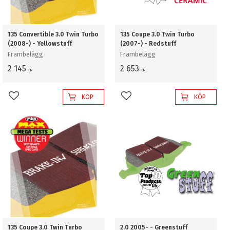
135 Convertible 3.0 Twin Turbo
135 Coupe 3.0 Twin Turbo
(2008-) - Yellowstuff
(2007-) - Redstuff
Frambelägg
Frambelägg
2 145
2 653
KR
KR
KÖP
KÖP
Lägg till i favoriter
Lägg till i favoriter
135 Coupe 3.0 Twin Turbo
2.0 2005- - Greenstuff