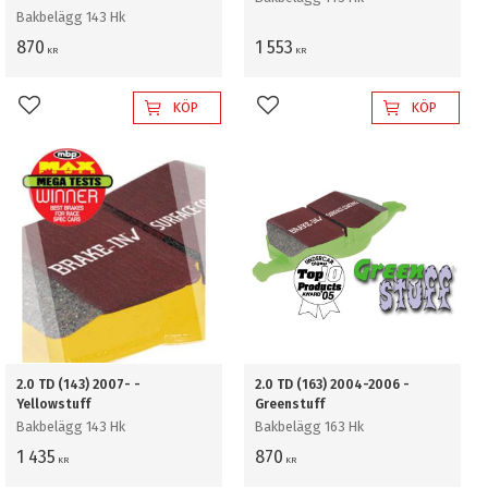
Bakbelägg 143 Hk
870
1 553
KR
KR
KÖP
KÖP
Lägg till i favoriter
Lägg till i favoriter
2.0 TD (143) 2007- -
2.0 TD (163) 2004-2006 -
Yellowstuff
Greenstuff
Bakbelägg 143 Hk
Bakbelägg 163 Hk
1 435
870
KR
KR