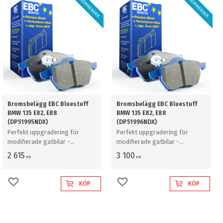
R
E
K
O
M
M
E
N
D
E
R
S
R
E
K
O
M
M
E
N
D
E
R
S
A
!
A
!
Bromsbelägg EBC Bluestuff
Bromsbelägg EBC Bluestuff
BMW 135 E82, E88
BMW 135 E82, E88
(DP51995NDX)
(DP51996NDX)
Perfekt uppgradering för
Perfekt uppgradering för
modifierade gatbilar -
modifierade gatbilar -
frambelägg - Mått: 163 x 74 x
bakbelägg - Mått: 85 x 76 x
2 615
3 100
KR
KR
16mm
15mm
KÖP
KÖP
Lägg till i favoriter
Lägg till i favoriter