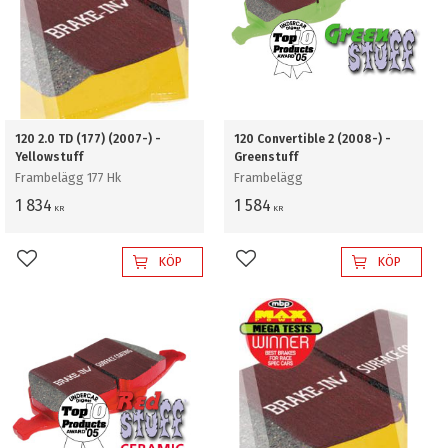
120 2.0 TD (177) (2007-) -
120 Convertible 2 (2008-) -
Yellowstuff
Greenstuff
Frambelägg 177 Hk
Frambelägg
1 834
1 584
KR
KR
KÖP
KÖP
Lägg till i favoriter
Lägg till i favoriter