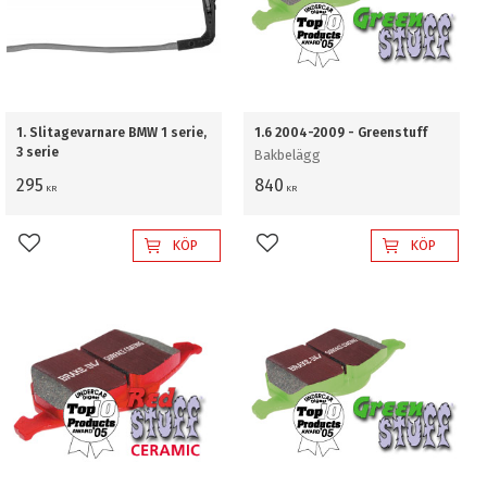
1. Slitagevarnare BMW 1 serie,
1.6 2004-2009 - Greenstuff
3 serie
Bakbelägg
295
840
KR
KR
KÖP
KÖP
Lägg till i favoriter
Lägg till i favoriter