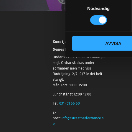
S
Nödvändig
a
m
t
y
c
Kundtjänst telefon:
AVVISA
k
Semestertider.
e
Under V.27 - V.33 nås vi enbart på
s
mejl. Ordrar skickas under
v
sommaren men med viss
a
fördröjning. 2/7 -9/7 är det helt
l
stängt.
Mån-Tors: 10:30-15:00
Lunchstängt 12:00-13:00
Tel:
031- 51 66 60
E-
post:
info@streetperformance.s
e