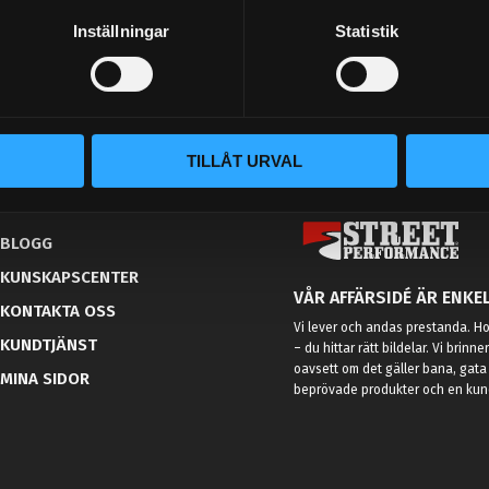
Inställningar
Statistik
TILLÅT URVAL
BLOGG
KUNSKAPSCENTER
VÅR AFFÄRSIDÉ ÄR ENKEL
KONTAKTA OSS
Vi lever och andas prestanda. Hos
KUNDTJÄNST
– du hittar rätt bildelar. Vi brinne
oavsett om det gäller bana, gata 
MINA SIDOR
beprövade produkter och en kundt