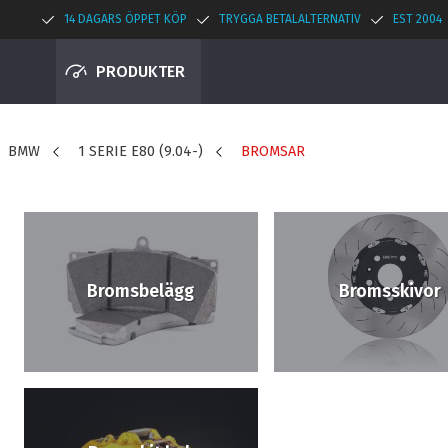
14 DAGARS ÖPPET KÖP
TRYGGA BETALALTERNATIV
EST 2004
PRODUKTER
BMW
1 SERIE E80 (9.04-)
BROMSAR
Bromsbelägg
Bromsskivor