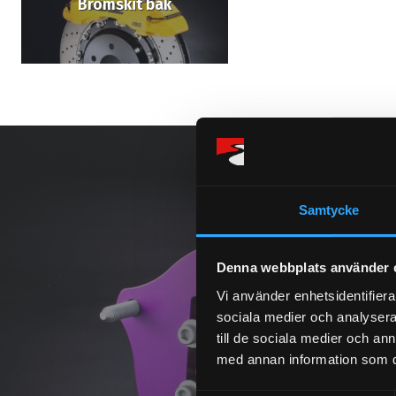
Bromskit bak
Samtycke
Denna webbplats använder 
Vi använder enhetsidentifierar
sociala medier och analysera 
till de sociala medier och a
med annan information som du 