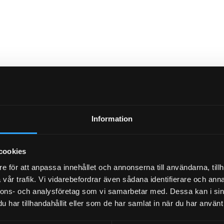
NYHETSBREV
Information
cookies
PRENUMERERA
e för att anpassa innehållet och annonserna till användarna, tillh
vår trafik. Vi vidarebefordrar även sådana identifierare och anna
nnons- och analysföretag som vi samarbetar med. Dessa kan i sin
har tillhandahållit eller som de har samlat in när du har använt 
Dina personuppgifter behandlas i enlighet med vår
integritetspolicy
.