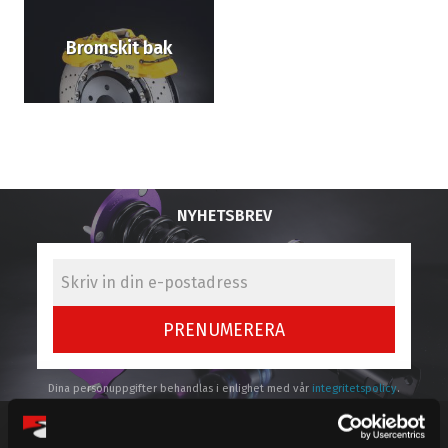
Bromskit bak
NYHETSBREV
PRENUMERERA
Dina personuppgifter behandlas i enlighet med vår
integritetspolicy
.