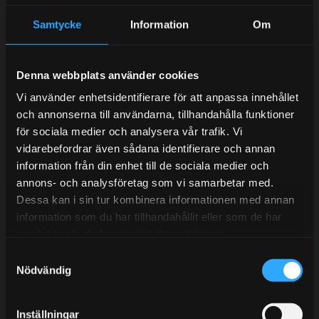
Samtycke
Information
Om
Kundtjänst telefon:
Semestertider.
Denna webbplats använder cookies
Under V.27 - V.33 nås vi enbart på mejl. Ordrar skickas
Vi använder enhetsidentifierare för att anpassa innehållet
under sommaren men med viss fördröjning. 2/7 -9/7 är
och annonserna till användarna, tillhandahålla funktioner
det helt stängt.
för sociala medier och analysera vår trafik. Vi
Mån-Tors: 10:30-15:00
vidarebefordrar även sådana identifierare och annan
information från din enhet till de sociala medier och
Lunchstängt 12:00-13:00
annons- och analysföretag som vi samarbetar med.
Dessa kan i sin tur kombinera informationen med annan
Tel:
031- 51 66 60
information som du har tillhandahållit eller som de har
E-post:
info@streetperformance.se
samlat in när du har använt deras tjänster.
S
Nödvändig
a
m
t
Inställningar